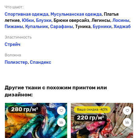
Что шьют:
Спортивная одежда
,
Мусульманская одежда
, Платья
летние,
Юбки
,
Блузки
, Брюки оверсайз, Легинсы,
Лосины
,
Пижамы
,
Купальник
,
Сарафаны
, Туника,
Бурники
,
Хиджаб
Эластичность
Стрейч
Волокна
Полиэстер
,
Спандекс
Другие ткани с похожим принтом или
дизайном:
280 гр/м²
Ваша скидка -43%
220 гр/м²