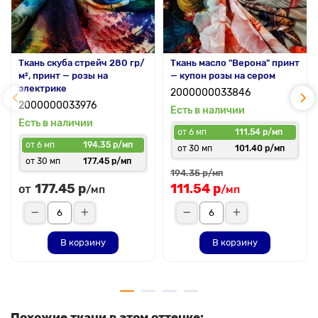
Ткань скуба стрейч 280 гр/
Ткань масло "Верона" принт
м², принт — розы на
— купон розы на сером
электрике
2000000033846
2000000033976
Есть в наличии
Есть в наличии
от 6 мп
111.54 р/мп
от 6 мп
194.35 р/мп
от 30 мп
101.40 р/мп
от 30 мп
177.45 р/мп
194.35 р
/мп
177.45 р
111.54 р
от
/мп
/мп
В корзину
В корзину
Похожие ткани в этом оттенке: