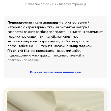
Показано с 1 по 7 из 7 (всего 1 страниц)
Подкладочная ткань жаккард
– это качественный
материал с характерным тканым рисунком, который
создаётся за счёт особого переплетения нитей. В отличие от
гладких подкладочных тканей, жаккард имеет
выразительную текстуру и выглядит более дорого и
презентабельно. В интернет-магазине
«Мир Модной
(Fashion) Ткани»
представлен широкий выбор
подкладочного жаккарда для пошива стильной и
долговечной одежды.
Особенности подкладочного
жаккарда
Показать описание полностью
Главная особенность жаккарда — это сложное переплетение
нитей, благодаря которому формируется рисунок прямо в
структуре ткани, а не наносится сверху. Это делает
материал более устойчивым к износу и сохраняет внешний
вид даже при длительной эксплуатации.
Подкладочный жаккард
используется не только как