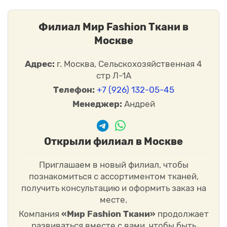
Выбирайте качественную
подкладочную ткань жаккард
в
«Мир Модной (Fashion) Ткани» и создавайте стильные,
Филиал Мир Fashion Ткани в
долговечные и аккуратные изделия.
Москве
Адрес:
г. Москва, Сельскохозяйственная 4
стр Л-1А
Телефон:
+7 (926) 132-05-45
Менеджер:
Андрей
Открыли филиал в Москве
Приглашаем в новый филиал, чтобы
познакомиться с ассортиментом тканей,
получить консультацию и оформить заказ на
месте.
Компания
«Мир Fashion Ткани»
продолжает
развиваться вместе с вами, чтобы быть