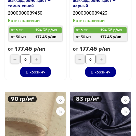
жаккард ромб, цвет —
жаккард ромб, цвет —
темно-синий
черный
2000000089430
2000000089423
Есть в наличии
Есть в наличии
от 6 мп
194.35 р/мп
от 6 мп
194.35 р/мп
от 50 мп
177.45 р/мп
от 50 мп
177.45 р/мп
177.45 р
177.45 р
от
от
/мп
/мп
В корзину
В корзину
90 гр/м²
83 гр/м²