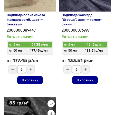
Подклада поливискоза,
Подклада жаккард
жаккард ромб, цвет —
"Огурцы", цвет — темно-
бежевый
синий
2000000089447
2000000076997
Есть в наличии
Есть в наличии
от 6 мп
194.35 р/мп
от 6 мп
146.19 р/мп
от 50 мп
177.45 р/мп
от 50 мп
133.51 р/мп
177.45 р
133.51 р
от
от
/мп
/мп
В корзину
В корзину
83 гр/м²