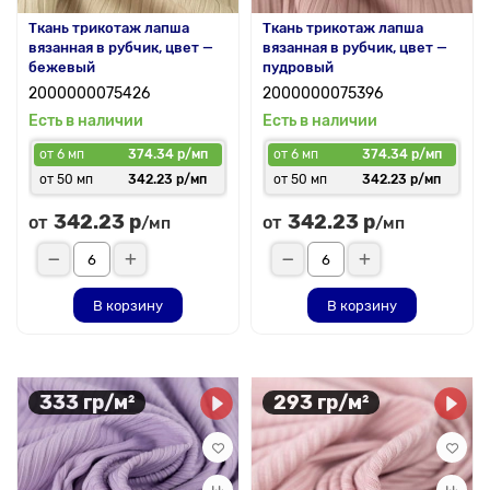
Ткань трикотаж лапша
Ткань трикотаж лапша
вязанная в рубчик, цвет —
вязанная в рубчик, цвет —
бежевый
пудровый
2000000075426
2000000075396
Есть в наличии
Есть в наличии
от 6 мп
374.34 р/мп
от 6 мп
374.34 р/мп
от 50 мп
342.23 р/мп
от 50 мп
342.23 р/мп
342.23 р
342.23 р
от
от
/мп
/мп
В корзину
В корзину
333 гр/м²
293 гр/м²