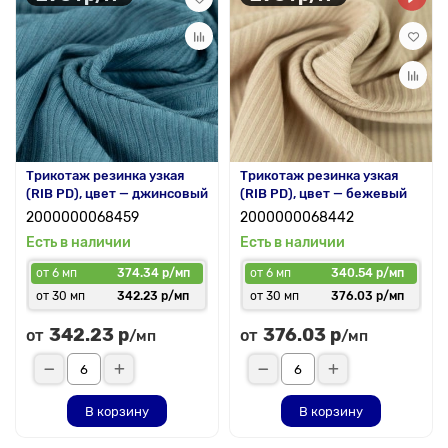
Трикотаж резинка узкая
Трикотаж резинка узкая
(RIB PD), цвет — джинсовый
(RIB PD), цвет — бежевый
2000000068459
2000000068442
Есть в наличии
Есть в наличии
от 6 мп
374.34 р/мп
от 6 мп
340.54 р/мп
от 30 мп
342.23 р/мп
от 30 мп
376.03 р/мп
342.23 р
376.03 р
от
от
/мп
/мп
В корзину
В корзину