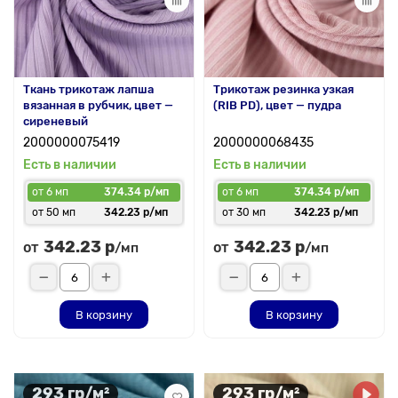
Ткань трикотаж лапша
Трикотаж резинка узкая
вязанная в рубчик, цвет —
(RIB PD), цвет — пудра
сиреневый
2000000075419
2000000068435
Есть в наличии
Есть в наличии
от 6 мп
374.34 р/мп
от 6 мп
374.34 р/мп
от 50 мп
342.23 р/мп
от 30 мп
342.23 р/мп
342.23 р
342.23 р
от
от
/мп
/мп
В корзину
В корзину
293 гр/м²
293 гр/м²