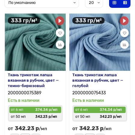
333 гр/м²
333 гр/м²
Ткань трикотаж лапша
Ткань трикотаж лапша
вязанная в рубчик, цвет —
вязанная в рубчик, цвет —
темно-бирюзовый
голубой
2000000075389
2000000075433
Есть в наличии
Есть в наличии
от 6 мп
374.34 р/мп
от 6 мп
374.34 р/мп
от 50 мп
342.23 р/мп
от 50 мп
342.23 р/мп
342.23 р
342.23 р
от
от
/мп
/мп