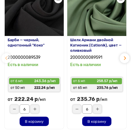
Барби — черный,
Шелк Армани двойной
однотонный "Коко"
Катионик (Cationik), цвет —
оливковый
2000000089539
2000000089591
Есть в наличии
Есть в наличии
от 6 мп
243.36 р/мп
от 6 мп
258.57 р/мп
от 50 мп
222.24 р/мп
от 65 мп
235.76 р/мп
222.24 р
235.76 р
от
от
/мп
/мп
В корзину
В корзину