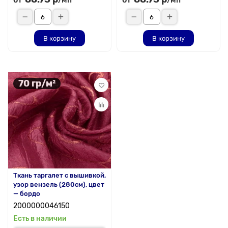
/мп
/мп
В корзину
В корзину
70 гр/м²
Ткань таргалет с вышивкой,
узор вензель (280см), цвет
— бордо
2000000046150
Есть в наличии