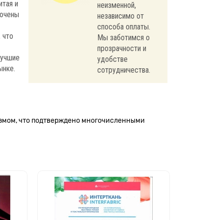
итая и
неизменной,
лючены
независимо от
способа оплаты.
 что
Мы заботимся о
прозрачности и
лучшие
удобстве
ынке.
сотрудничества.
измом, что подтверждено многочисленными