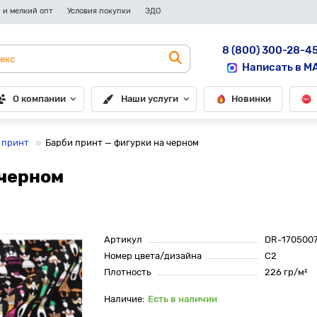
 и мелкий опт
Условия покупки
ЭДО
8 (800) 300-28-4
Написать в M
О компании
Наши услуги
Новинки
 принт
Барби принт — фигурки на черном
 черном
Артикул
DR-170500
Номер цвета/дизайна
С2
Плотность
226 гр/м²
Есть в наличии