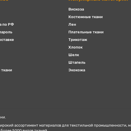
Вискоза
Костюмные ткани
а по РФ
Лен
пароль
Плательные ткани
ыставке
Трикотаж
Хлопок
Шелк
Штапель
 ткани
Экокожа
ни.
ирокий ассортимент материалов для текстильной промышленности, маг
 более 5000 видов тканей.