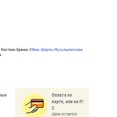
й Костюм, Брюки,
Юбки
,
Шорты
,
Мусульманская
я
ные
Оплата по
карте, или на Р/
С
Цена остается