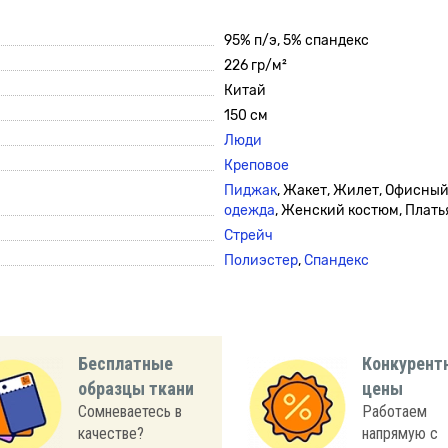
95% п/э, 5% спандекс
226 гр/м²
Китай
150 см
Люди
Креповое
Пиджак
, Жакет, Жилет, Офисны
одежда
, Женский костюм, Плать
Стрейч
Полиэстер
,
Спандекс
Бесплатные
Конкурент
образцы ткани
цены
Сомневаетесь в
Работаем
качестве?
напрямую с