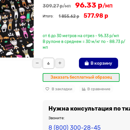
96.33 р
/мп
309.27 р
/мп
577.98 р
1 855.62 р
Итого:
До рулона еще
от 6 до 30 метров на отрез - 96.33 р/мп
В рулоне в среднем = 30 м/кг по - 88.73 р/
мп
В корзину
Заказать бесплатный образец
В закладки
В сравнение
Нужна консультация по тк
Звоните:
8 (800) 300-28-45