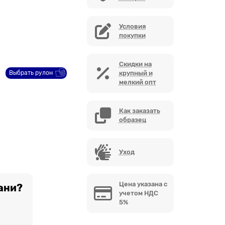
Условия
покупки
Скидки на
Выбрать рулон
крупный и
мелкий опт
Как заказать
образец
Уход
Цена указана с
ани?
учетом НДС
5%