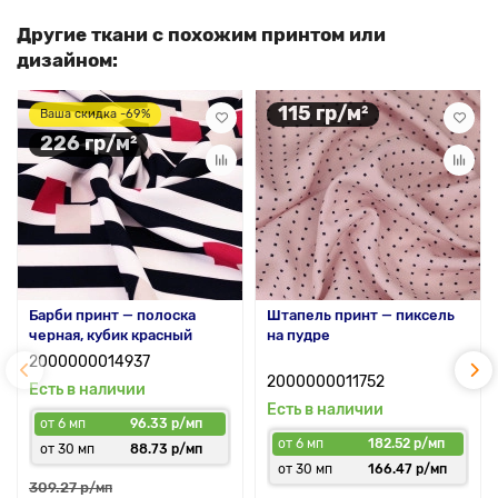
Другие ткани с похожим принтом или
дизайном:
115 гр/м²
Ваша скидка -69%
226 гр/м²
Барби принт — полоска
Штапель принт — пиксель
черная, кубик красный
на пудре
2000000014937
2000000011752
Есть в наличии
Есть в наличии
от 6 мп
96.33 р/мп
от 6 мп
182.52 р/мп
от 30 мп
88.73 р/мп
от 30 мп
166.47 р/мп
309.27 р
/мп