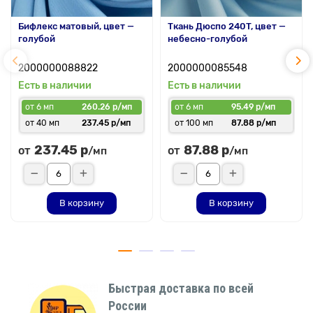
Бифлекс матовый, цвет —
Ткань Дюспо 240T, цвет —
голубой
небесно-голубой
2000000088822
2000000085548
Есть в наличии
Есть в наличии
от 6 мп
260.26 р/мп
от 6 мп
95.49 р/мп
от 40 мп
237.45 р/мп
от 100 мп
87.88 р/мп
237.45 р
87.88 р
от
от
/мп
/мп
В корзину
В корзину
Быстрая доставка по всей
России