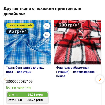
Другие ткани с похожим принтом или
дизайном:
300 гр/м²
Ваша скидка -54%
95 гр/м²
Ткань бенгалин в клетку,
Фланель рубашечная
цвет — электрик
(Турция) — клетка красно-
белая
2000000087405
Есть в наличии
от 6 мп
88.73 р/мп
от 200 мп
88.73 р/мп