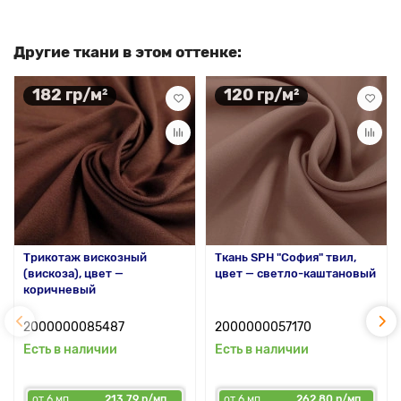
Другие ткани в этом оттенке:
182 гр/м²
120 гр/м²
Трикотаж вискозный
Ткань SPH "София" твил,
(вискоза), цвет —
цвет — светло-каштановый
коричневый
2000000085487
2000000057170
Есть в наличии
Есть в наличии
от 6 мп
213.79 р/мп
от 6 мп
262.80 р/мп