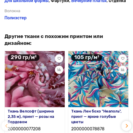
Для школьной формы
, Фартуки,
Вечерние платья
, Отделка
Волокна
Полиэстер
Другие ткани с похожим принтом или
дизайном:
290 гр/м²
105 гр/м²
Ткань Велсофт (ширина
Ткань Лен бохо "Неаполь",
2,35 м), принт — розы на
принт — яркие голубые
бордовом
цветы
2000000077208
2000000078878