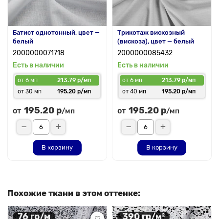
Батист однотонный, цвет —
Трикотаж вискозный
белый
(вискоза), цвет — белый
2000000071718
2000000085432
Есть в наличии
Есть в наличии
от 6 мп
213.79 р/мп
от 6 мп
213.79 р/мп
от 30 мп
195.20 р/мп
от 40 мп
195.20 р/мп
195.20 р
195.20 р
от
от
/мп
/мп
В корзину
В корзину
Похожие ткани в этом оттенке:
76 гр/м
390 гр/м²