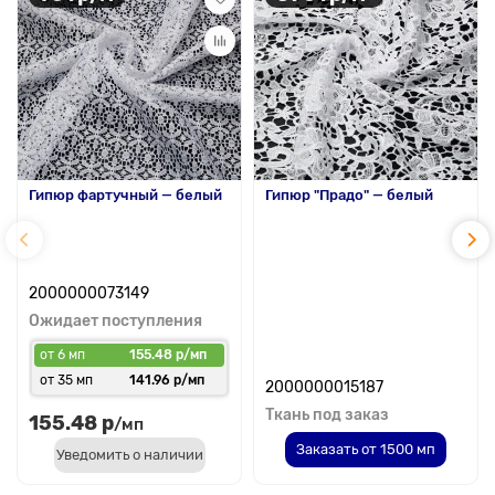
Гипюр фартучный — белый
Гипюр "Прадо" — белый
2000000073149
Ожидает поступления
от 6 мп
155.48 р/мп
от 35 мп
141.96 р/мп
2000000015187
Ткань под заказ
155.48 р
/мп
Заказать от 1500 мп
Уведомить о наличии