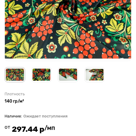
Плотность
140 гр/м²
Ожидает поступления
от
/мп
297.44 р