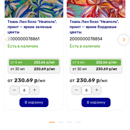
Ткань Лен бохо "Неаполь",
Ткань Лен бохо "Неаполь",
принт — яркие зеленые
принт — яркие бордовые
цветы
цветы
2000000078861
2000000078854
Есть в наличии
Есть в наличии
от 6 мп
252.66 р/мп
от 6 мп
252.66 р/мп
от 30 мп
230.69 р/мп
от 30 мп
230.69 р/мп
230.69 р
230.69 р
от
от
/мп
/мп
В корзину
В корзину