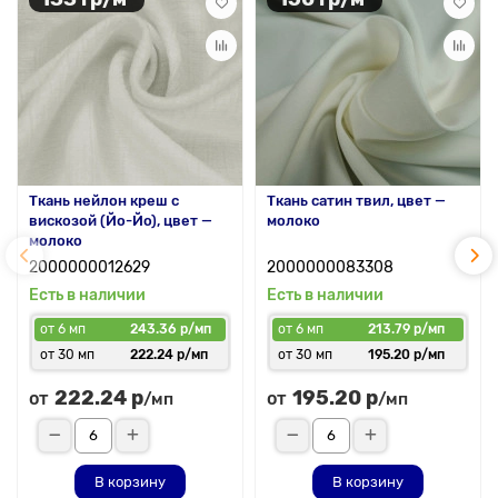
Ткань нейлон креш с
Ткань сатин твил, цвет —
вискозой (Йо-Йо), цвет —
молоко
молоко
2000000012629
2000000083308
Есть в наличии
Есть в наличии
от 6 мп
243.36 р/мп
от 6 мп
213.79 р/мп
от 30 мп
222.24 р/мп
от 30 мп
195.20 р/мп
222.24 р
195.20 р
от
от
/мп
/мп
В корзину
В корзину