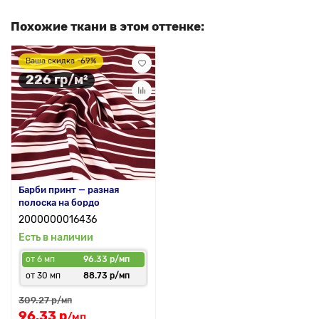
Похожие ткани в этом оттенке:
Ваша скидка -69%
226 гр/м²
Барби принт — разная
полоска на бордо
2000000016436
Есть в наличии
от 6 мп
96.33 р/мп
от 30 мп
88.73 р/мп
309.27 р
/мп
96.33 р
/мп