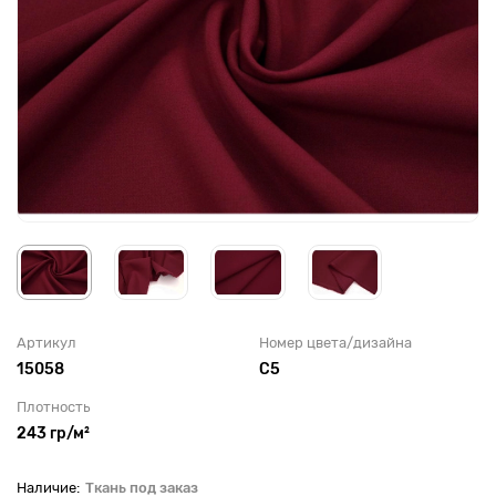
Артикул
Номер цвета/дизайна
15058
С5
Плотность
243 гр/м²
Ткань под заказ