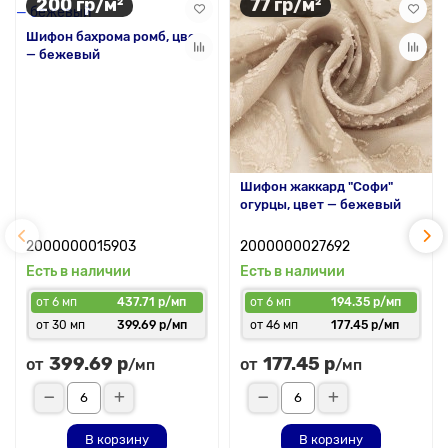
200 гр/м²
77 гр/м²
Шифон бахрома ромб, цвет
— бежевый
Шифон жаккард "Софи"
огурцы, цвет — бежевый
2000000015903
2000000027692
Есть в наличии
Есть в наличии
от 6 мп
437.71 р/мп
от 6 мп
194.35 р/мп
от 30 мп
399.69 р/мп
от 46 мп
177.45 р/мп
399.69 р
177.45 р
от
от
/мп
/мп
В корзину
В корзину