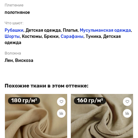
Плетение
полотняное
Что шьют:
Рубашки
, Детская одежда, Платья,
Мусульманская одежда
,
Шорты
, Костюмы, Брюки,
Сарафаны
, Туника, Детская
одежда
Волокна
Лен, Вискоза
Похожие ткани в этом оттенке:
180 гр/м²
160 гр/м²