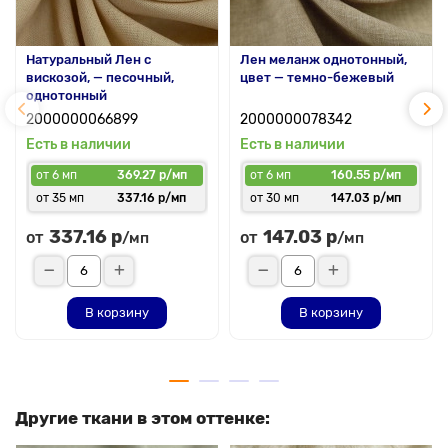
Натуральный Лен с
Лен меланж однотонный,
вискозой, — песочный,
цвет — темно-бежевый
однотонный
2000000066899
2000000078342
Есть в наличии
Есть в наличии
от 6 мп
369.27 р/мп
от 6 мп
160.55 р/мп
от 35 мп
337.16 р/мп
от 30 мп
147.03 р/мп
337.16 р
147.03 р
от
от
/мп
/мп
В корзину
В корзину
Другие ткани в этом оттенке: