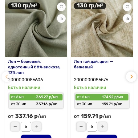
130 гр/м²
130 гр/м²
Лен — бежевый,
Лен тай дай, цвет —
однотонный 88% вискоза,
бежевый
12% лен
2000000086606
2000000086576
Есть в наличии
Есть в наличии
от 6 мп
369.27 р/мп
от 6 мп
174.92 р/мп
от 30 мп
337.16 р/мп
от 30 мп
159.71 р/мп
337.16 р
159.71 р
от
от
/мп
/мп