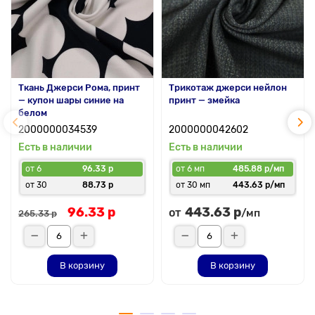
Ткань Джерси Рома, принт
Трикотаж джерси нейлон
— купон шары синие на
принт — змейка
белом
2000000034539
2000000042602
Есть в наличии
Есть в наличии
от 6
96.33 р
от 6 мп
485.88 р/мп
от 30
88.73 р
от 30 мп
443.63 р/мп
96.33 р
443.63 р
от
/мп
265.33 р
В корзину
В корзину