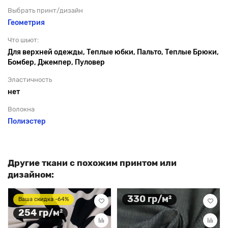
Выбрать принт/дизайн
Геометрия
Что шьют:
Для верхней одежды, Теплые юбки, Пальто, Теплые Брюки,
Бомбер, Джемпер, Пуловер
Эластичность
нет
Волокна
Полиэстер
Другие ткани с похожим принтом или
дизайном:
330 гр/м²
Ваша скидка -64%
254 гр/м²