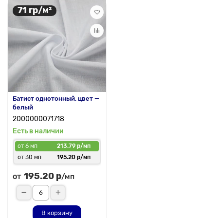
71 гр/м²
Батист однотонный, цвет —
белый
2000000071718
Есть в наличии
от 6 мп
213.79 р/мп
от 30 мп
195.20 р/мп
195.20 р
от
/мп
В корзину