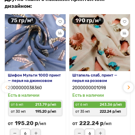
дизайном:
75 гр/м²
190 гр/м²
Шифон Мульти 100D принт
Штапель слаб, принт —
— перья на джинсовом
перья на розовом
2000000038360
2000000001098
Есть в наличии
Есть в наличии
от 6 мп
213.79 р/мп
от 6 мп
243.36 р/мп
от 30 мп
195.20 р/мп
от 35 мп
222.24 р/мп
195.20 р
222.24 р
от
от
/мп
/мп