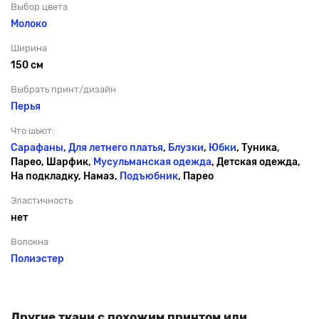
Выбор цвета
Молоко
Ширина
150 см
Выбрать принт/дизайн
Перья
Что шьют:
Сарафаны
,
Для летнего платья
,
Блузки
,
Юбки
, Туника,
Парео, Шарфик,
Мусульманская одежда
, Детская одежда,
На подкладку, Намаз,
Подъюбник
, Парео
Эластичность
нет
Волокна
Полиэстер
Другие ткани с похожим принтом или