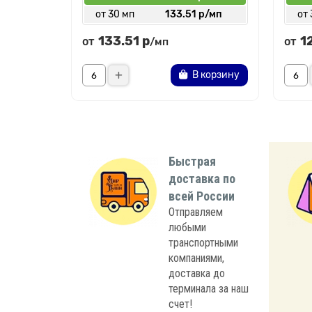
от 30 мп
133.51 р/мп
от 
133.51 р
1
от
от
/мп
В корзину
Быстрая
доставка по
всей России
Отправляем
любыми
транспортными
компаниями,
доставка до
терминала за наш
счет!