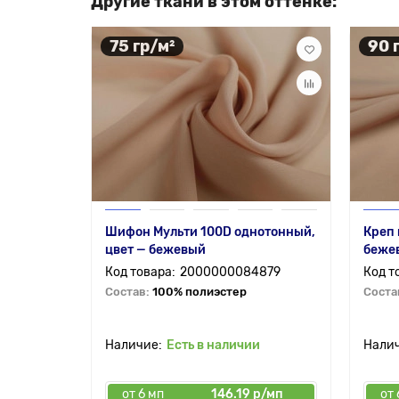
Другие ткани в этом оттенке:
75 гр/м²
90 
Шифон Мульти 100D однотонный,
Креп
цвет — бежевый
беже
2000000084879
Состав:
100% полиэстер
Соста
Есть в наличии
от 6 мп
146.19 р/мп
от 