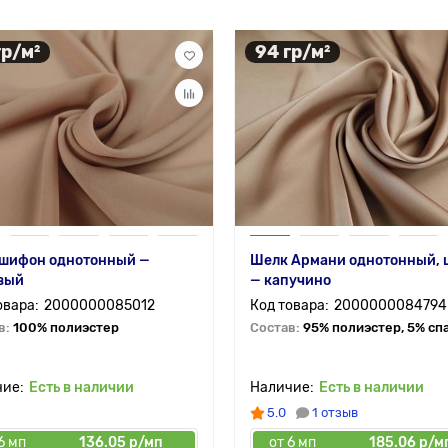
гр/м²
94 гр/м²
 шифон однотонный —
Шелк Армани однотонный, 
вый
— капучино
2000000085012
2000000084794
в:
100% полиэстер
Состав:
95% полиэстер, 5% сп
Есть в наличии
Есть в наличии
5.0
1 отзыв
6 мп
136.05 р/мп
от 6 мп
185.06 р/м