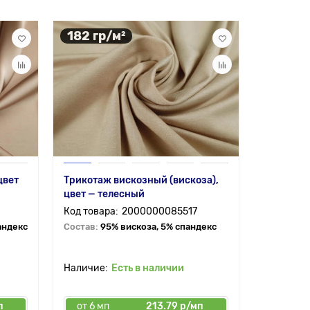
182 гр/м²
230 гр
цвет
Трикотаж вискозный (вискоза),
Трикотаж
цвет — телесный
плотный 
бежевый
2000000085517
андекс
Состав:
95% вискоза, 5% спандекс
Состав:
6
5% спанд
Есть в наличии
п
от 6 мп
213.79 р/мп
от 6 мп