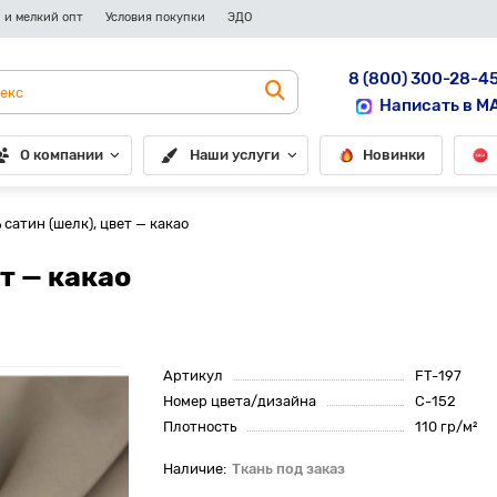
 и мелкий опт
Условия покупки
ЭДО
8 (800) 300-28-4
Написать в M
О компании
Наши услуги
Новинки
сатин (шелк), цвет — какао
т — какао
Артикул
FT-197
Номер цвета/дизайна
C-152
Плотность
110 гр/м²
Ткань под заказ
До рулона еще