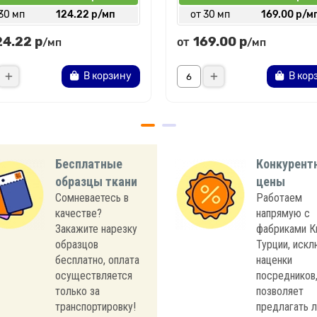
30 мп
124.22 р/мп
от 30 мп
169.00 р/м
24.22 р
169.00 р
от
/мп
/мп
В корзину
В кор
Бесплатные
Конкурент
образцы ткани
цены
Сомневаетесь в
Работаем
качестве?
напрямую с
Закажите нарезку
фабриками К
образцов
Турции, иск
бесплатно, оплата
наценки
осуществляется
посредников,
только за
позволяет
транспортировку!
предлагать 