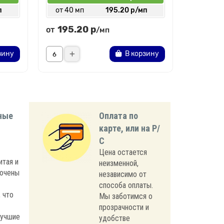
п
от 40 мп
195.20 р/мп
от 40 
195.20 р
399.
от
от
/мп
зину
В корзину
ные
Оплата по
карте, или на Р/
С
Цена остается
итая и
неизменной,
лючены
независимо от
способа оплаты.
 что
Мы заботимся о
прозрачности и
лучшие
удобстве