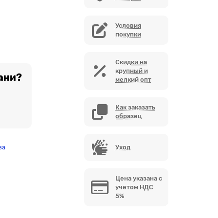
Условия
покупки
Скидки на
крупный и
ани?
мелкий опт
Как заказать
образец
за
Уход
Цена указана с
учетом НДС
5%