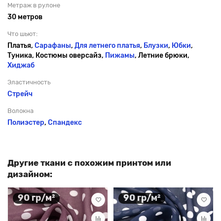
Метраж в рулоне
30 метров
Что шьют:
Платья,
Сарафаны
,
Для летнего платья
,
Блузки
,
Юбки
,
Туника, Костюмы оверсайз,
Пижамы
, Летние брюки,
Хиджаб
Эластичность
Стрейч
Волокна
Полиэстер
,
Спандекс
Другие ткани с похожим принтом или
дизайном:
90 гр/м²
90 гр/м²