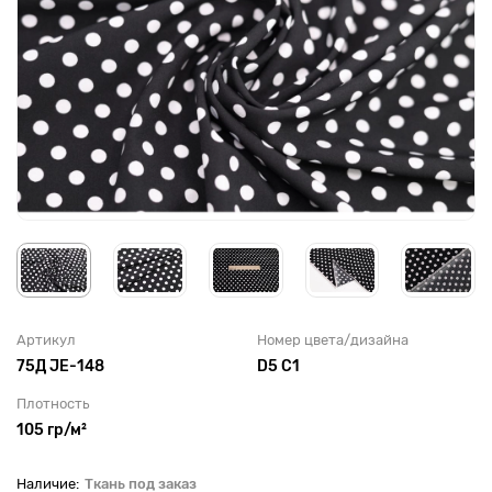
Артикул
Номер цвета/дизайна
75Д JE-148
D5 C1
Плотность
105 гр/м²
Ткань под заказ