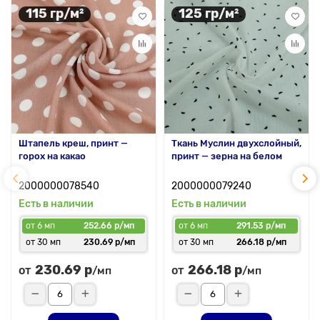
115 гр/м²
125 гр/м²
Штапель креш, принт —
Ткань Муслин двухслойный,
горох на какао
принт — зерна на белом
2000000078540
2000000079240
Есть в наличии
Есть в наличии
от 6 мп
252.66 р/мп
от 6 мп
291.53 р/мп
от 30 мп
230.69 р/мп
от 30 мп
266.18 р/мп
230.69 р
266.18 р
от
от
/мп
/мп