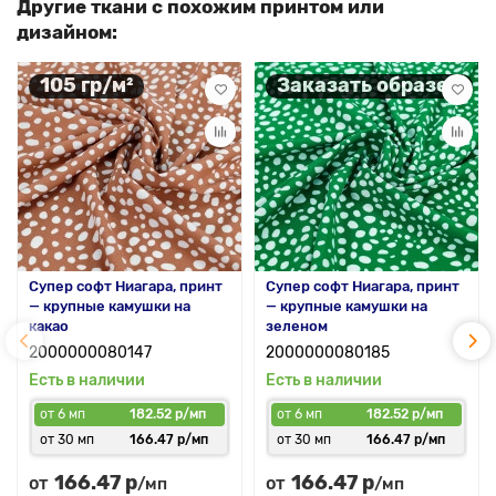
Другие ткани с похожим принтом или
дизайном:
105 гр/м²
Заказать образец
Супер софт Ниагара, принт
Супер софт Ниагара, принт
— крупные камушки на
— крупные камушки на
какао
зеленом
2000000080147
2000000080185
Есть в наличии
Есть в наличии
от 6 мп
182.52 р/мп
от 6 мп
182.52 р/мп
от 30 мп
166.47 р/мп
от 30 мп
166.47 р/мп
166.47 р
166.47 р
от
от
/мп
/мп