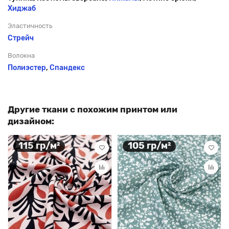
Хиджаб
Эластичность
Стрейч
Волокна
Полиэстер
,
Спандекс
Другие ткани с похожим принтом или
дизайном:
115 гр/м²
105 гр/м²