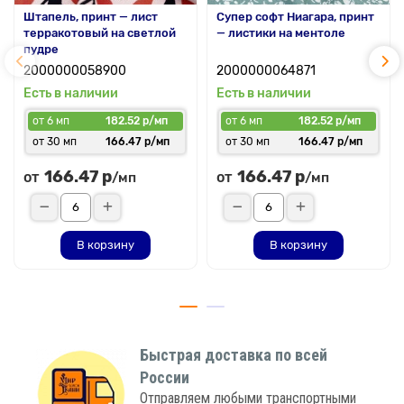
Штапель, принт — лист
Супер софт Ниагара, принт
терракотовый на светлой
— листики на ментоле
пудре
2000000058900
2000000064871
Есть в наличии
Есть в наличии
от 6 мп
182.52 р/мп
от 6 мп
182.52 р/мп
от 30 мп
166.47 р/мп
от 30 мп
166.47 р/мп
166.47 р
166.47 р
от
от
/мп
/мп
В корзину
В корзину
Быстрая доставка по всей
России
Отправляем любыми транспортными