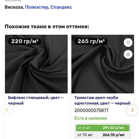
Вискоза,
Полиэстер
,
Спандекс
Похожие ткани в этом оттенке:
220 гр/м²
265 гр/м²
Бифлекс глянцевый, цвет —
Трикотаж креп-скуба
черный
однотонная, цвет — черный
2000000075877
Есть в наличии
от 6 мп
291.53 р/мп
от 70 мп
266.18 р/мп