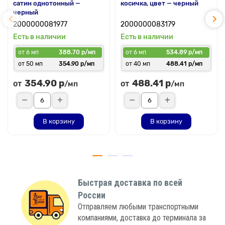
сатин однотонный —
косичка, цвет — черный
черный
2000000081977
2000000083179
Есть в наличии
Есть в наличии
от 6 мп
388.70 р/мп
от 6 мп
534.89 р/мп
от 50 мп
354.90 р/мп
от 40 мп
488.41 р/мп
354.90 р
488.41 р
от
от
/мп
/мп
В корзину
В корзину
Быстрая доставка по всей
России
Отправляем любыми транспортными
компаниями, доставка до терминала за