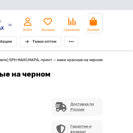
5
AX
Войти
Закладки
Сравнение
Корзина
Акции
Ткани оптом
шелк) SPH МАКСМАРА, принт — маки красные на черном
ые на черном
Доставка по
России
Гарантии и
возврат