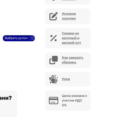
Условия
покупки
Скидки на
крупный и
Выбрать рулон
мелкий опт
Как заказать
образец
Уход
Цена указана с
ани?
учетом НДС
5%