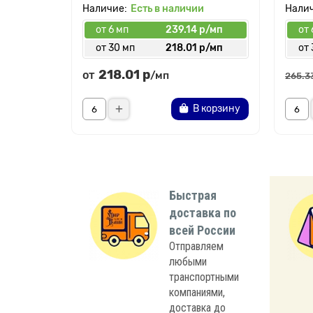
Есть в наличии
от 6 мп
239.14 р/мп
от 
от 30 мп
218.01 р/мп
от 
218.01 р
от
/мп
265.3
В корзину
Быстрая
доставка по
всей России
Отправляем
любыми
транспортными
компаниями,
доставка до