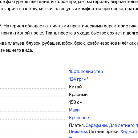
ое фактурное плетение, которое придаёт материалу выразительно
нь приятна к телу, мягкая на ощупь и комфортна при носке, поэт
/м². Материал обладает отличными практическими характеристика
ри активной носке. Ткань проста в уходе, быстро сохнет и долг
а платьев, блузок, рубашек, юбок, брюк, комбинезонов и лёгких 
 внешнего вида.
100% полиэстер
124 гр/м²
Китай
Красный
150 см
Маки
Креповое
Платья,
Сарафаны
,
Для летнего 
Пижамы
, Летние брюки,
Хиджаб