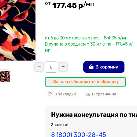
от
/мп
177.45 р
До рулона еще
от 6 до 30 метров на отрез - 194.35 р/мп
В рулоне в среднем = 30 м/кг по - 177.45 р/
мп
В корзину
Заказать бесплатный образец
В закладки
В сравнение
Нужна консультация по тк
Звоните:
8 (800) 300-28-45