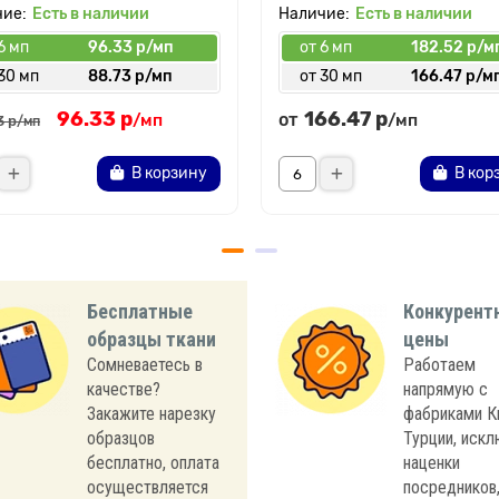
Есть в наличии
Есть в наличии
6 мп
96.33 р/мп
от 6 мп
182.52 р/м
30 мп
88.73 р/мп
от 30 мп
166.47 р/м
96.33 р
166.47 р
от
/мп
/мп
3 р
/мп
В корзину
В кор
Бесплатные
Конкурент
образцы ткани
цены
Сомневаетесь в
Работаем
качестве?
напрямую с
Закажите нарезку
фабриками К
образцов
Турции, иск
бесплатно, оплата
наценки
осуществляется
посредников,