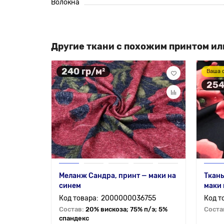
Волокна
Другие ткани с похожим принтом ил
240 гр/м²
Ваша 
254
Меланж Сандра, принт — маки на
Ткань
синем
маки 
2000000036755
Состав:
20% вискоза; 75% п/э; 5%
Соста
спандекс