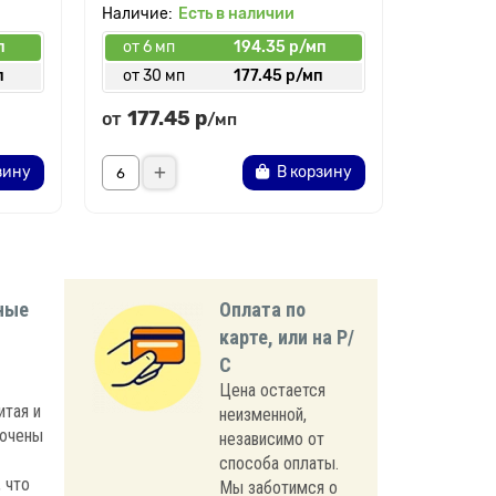
Есть в наличии
п
от 6 мп
194.35 р/мп
от 6 мп
п
от 30 мп
177.45 р/мп
от 30 
177.45 р
177.
от
от
/мп
зину
В корзину
ные
Оплата по
карте, или на Р/
С
Цена остается
итая и
неизменной,
лючены
независимо от
способа оплаты.
 что
Мы заботимся о