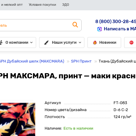
 и мелкий опт
Условия покупки
ЭДО
8 (800) 300-28-4
Написать в M
О компании
Наши услуги
Новинки
SPH Дубайский шелк (МАКСМАRА)
SPH Принт
Ткань (Дубайский 
PH МАКСМАРА, принт — маки красн
Артикул
FT-083
Номер цвета/дизайна
D-6 С-2
Плотность
124 гр/м²
Есть в наличии