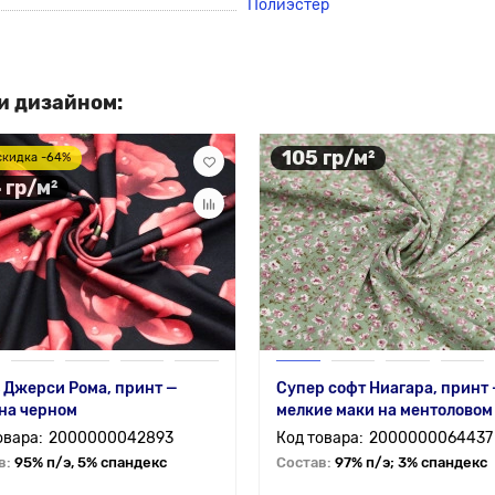
Полиэстер
и дизайном:
105 гр/м²
скидка -64%
 гр/м²
 Джерси Рома, принт —
Супер софт Ниагара, принт
на черном
мелкие маки на ментоловом
2000000042893
2000000064437
в:
95% п/э, 5% спандекс
Состав:
97% п/э; 3% спандекс