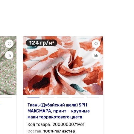
124 гр/м²
124 гр
 —
Ткань (Дубайский шелк) SPH
Ткань (Д
МАКСМАРА, принт — крупные
МАКСМАРА
маки терракотового цвета
белом
2000000071961
Состав:
100% полиэстер
Состав:
1