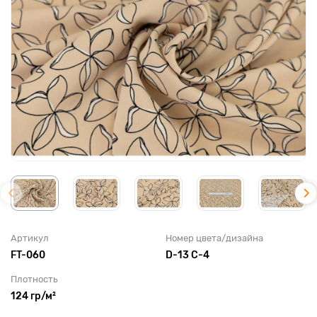
Артикул
Номер цвета/дизайна
FT-060
D-13 C-4
Плотность
124 гр/м²