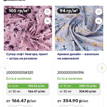
105 гр/м²
94 гр/м²
Супер софт Ниагара, принт
Армани дизайн — васильки
— астры на розовом
на сиреневом
2000000058320
2000000059396
Есть в наличии
Есть в наличии
от 6 мп
182.52 р/мп
от 10 мп
388.70 р/мп
от 30 мп
166.47 р/мп
от 30 мп
354.90 р/мп
166.47 р
354.90 р
от
от
/мп
/мп