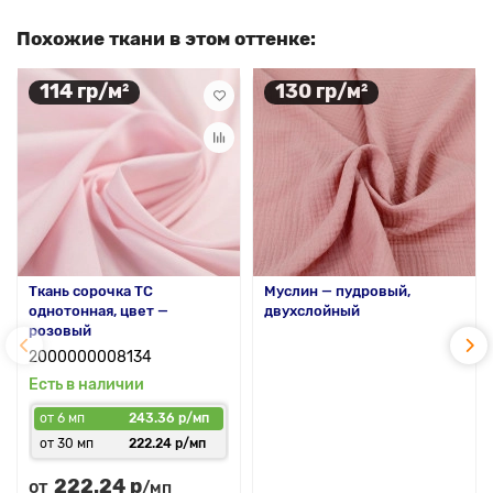
Похожие ткани в этом оттенке:
114 гр/м²
130 гр/м²
Ткань сорочка ТС
Муслин — пудровый,
однотонная, цвет —
двухслойный
розовый
2000000008134
Есть в наличии
от 6 мп
243.36 р/мп
от 30 мп
222.24 р/мп
222.24 р
от
/мп