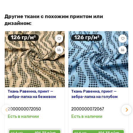
Другие ткани с похожим принтом или
дизайном:
126 гр/м²
126 гр/м²
Ткань Равенна, принт —
Ткань Равенна, принт —
зебра-лапка на бежевом
зебра-лапка на голубом
2000000072050
2000000072067
Есть в наличии
Есть в наличии
от 6 мп
194.35 р/мп
от 6 мп
194.35 р/мп