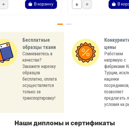
В корзину
В кор
Бесплатные
Конкурент
образцы ткани
цены
Сомневаетесь в
Работаем
качестве?
напрямую с
Закажите нарезку
фабриками К
образцов
Турции, иск
бесплатно, оплата
наценки
осуществляется
посредников,
только за
позволяет
транспортировку!
предлагать 
условия на р
Наши дипломы и сертификаты