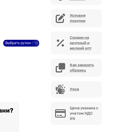
Условия
покупки
Скидки на
крупный и
Выбрать рулон
мелкий опт
Как заказать
образец
Уход
Цена указана с
ани?
учетом НДС
5%