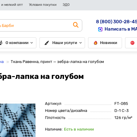
 и мелкий опт
Условия покупки
ЭДО
8 (800) 300-28-4
Написать в M
О компании
Наши услуги
Новинки
на
Ткань Равенна, принт — зебра-лапка на голубом
бра-лапка на голубом
Артикул
FT-085
Номер цвета/дизайна
D-1 С-3
Плотность
126 гр/м²
Есть в наличии