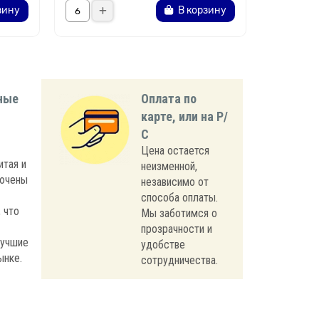
зину
В корзину
ные
Оплата по
карте, или на Р/
С
Цена остается
итая и
неизменной,
лючены
независимо от
способа оплаты.
 что
Мы заботимся о
прозрачности и
лучшие
удобстве
ынке.
сотрудничества.