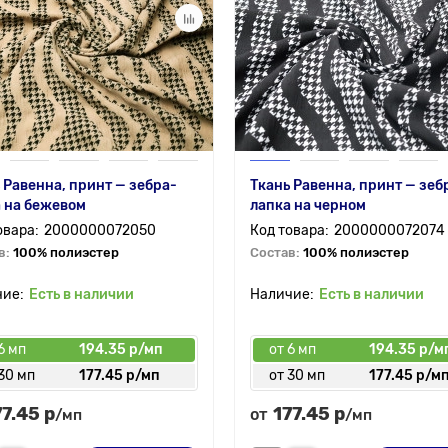
 Равенна, принт — зебра-
Ткань Равенна, принт — зеб
 на бежевом
лапка на черном
2000000072050
2000000072074
в:
100% полиэстер
Состав:
100% полиэстер
Есть в наличии
Есть в наличии
6 мп
194.35 р/мп
от 6 мп
194.35 р/м
30 мп
177.45 р/мп
от 30 мп
177.45 р/м
77.45 р
177.45 р
от
/мп
/мп