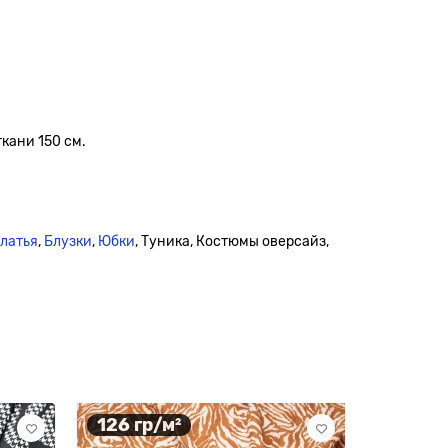
кани 150 см.
платья
,
Блузки
,
Юбки
, Туника, Костюмы оверсайз,
126 гр/м²
124 гр