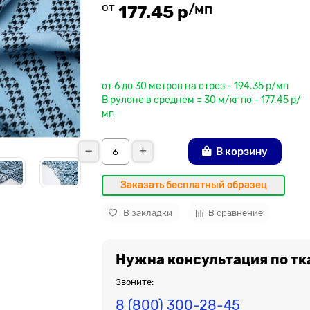
от
/мп
177.45 р
До рулона еще
от 6 до 30 метров на отрез - 194.35 р/мп
В рулоне в среднем = 30 м/кг по - 177.45 р/
мп
В корзину
Заказать бесплатный образец
В закладки
В сравнение
Нужна консультация по тк
Звоните:
8 (800) 300-28-45