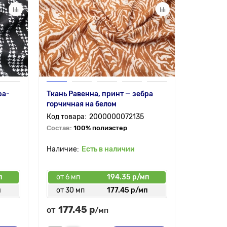
ра-
Ткань Равенна, принт — зебра
Ткань (Д
горчичная на белом
МАКСМАРА
терракот
2000000072135
Состав:
100% полиэстер
Состав:
1
Есть в наличии
5.0
п
от 6 мп
194.35 р/мп
от 6 мп
п
от 30 мп
177.45 р/мп
от 30 
177.45 р
177.
от
от
/мп