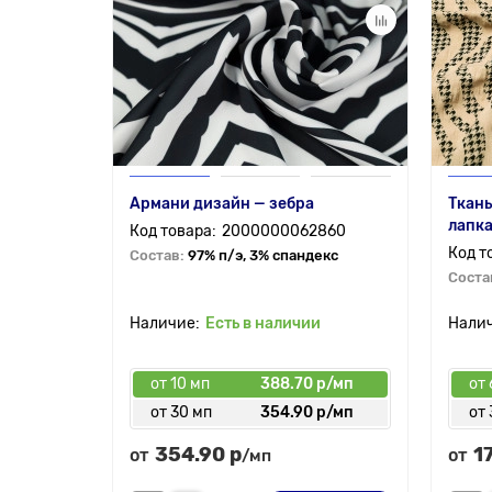
Армани дизайн — зебра
Ткань
лапка
2000000062860
Состав:
97% п/э, 3% спандекс
Соста
Есть в наличии
от 10 мп
388.70 р/мп
от 
от 30 мп
354.90 р/мп
от 
354.90 р
1
от
от
/мп