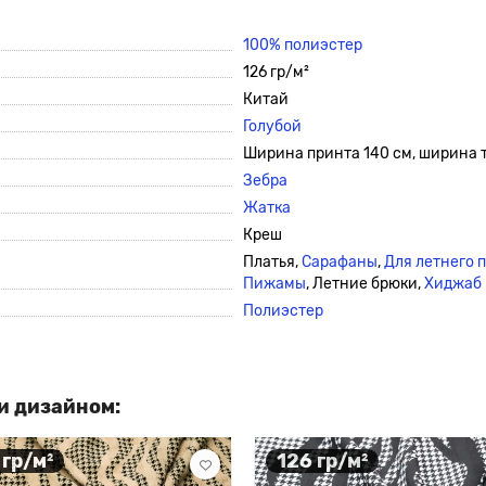
100% полиэстер
126 гр/м²
Китай
Голубой
Ширина принта 140 см, ширина т
Зебра
Жатка
Креш
Платья,
Сарафаны
,
Для летнего 
Пижамы
, Летние брюки,
Хиджаб
Полиэстер
и дизайном:
 гр/м²
126 гр/м²