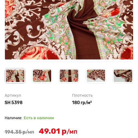
Артикул
Плотность
SH 5398
180 гр/м²
Есть в наличии
49.01 р
/мп
194.35 р
/мп