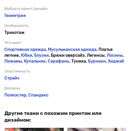
Выбрать принт/дизайн
Геометрия
Особенность
Трикотаж
Что шьют:
Спортивная одежда
,
Мусульманская одежда
, Платья
летние,
Юбки
,
Блузки
, Брюки оверсайз, Легинсы,
Лосины
,
Пижамы
,
Купальник
,
Сарафаны
, Туника,
Бурники
,
Хиджаб
Эластичность
Стрейч
Волокна
Полиэстер
,
Спандекс
Другие ткани с похожим принтом или
дизайном: