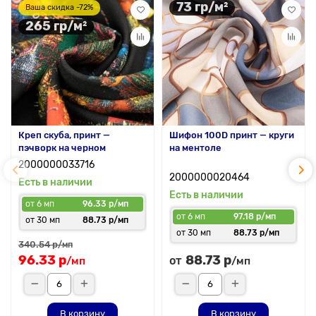
73 гр/м²
Ваша скидка -72%
265 гр/м²
Креп скуба, принт —
Шифон 100D принт — круги
пэчворк на черном
на ментоле
2000000033716
2000000020464
Есть в наличии
Есть в наличии
от 6 мп
96.33 р/мп
от 6 мп
97.18 р/мп
от 30 мп
88.73 р/мп
от 30 мп
88.73 р/мп
340.54 р
/мп
96.33 р
88.73 р
от
/мп
/мп
В корзину
В корзину