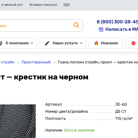
 и мелкий опт
Условия покупки
ЭДО
8 (800) 300-28-4
Написать в M
О компании
Наши услуги
Новинки
 стрейч
Принтованный
Ткань поплин стрейч, принт — крестик н
т — крестик на черном
Артикул
JE-60
Номер цвета/дизайна
Д5 С1
Плотность
115 гр/м²
Есть в наличии