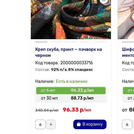
Креп скуба, принт — пэчворк на
Шифон
черном
мент
2000000033716
Состав:
92% п/э, 8% спандекс
Соста
Есть в наличии
от 6 мп
96.33 р/мп
от 
от 30 мп
88.73 р/мп
от 
96.33 р
8
от
/мп
340.54 р
/мп
В корзину