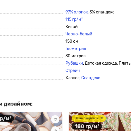
97% хлопок
, 3% спандекс
115 гр/м²
Китай
Черно-белый
150 см
Геометрия
30 метров
Рубашки
, Детская одежда, Плать
Стрейч
Хлопок,
Спандекс
и дизайном:
гр/м²
Ваша скидка -75%
180 гр/м²