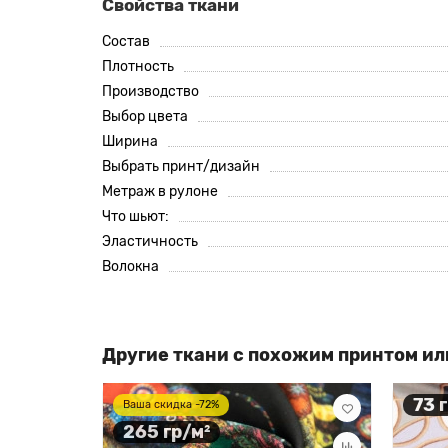
Свойства ткани
Состав
Плотность
Производство
Выбор цвета
Ширина
Выбрать принт/дизайн
Метраж в рулоне
Что шьют:
Эластичность
Волокна
Другие ткани с похожим принтом ил
73 
Ваша скидка -72%
265 гр/м²