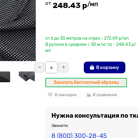
от
/мп
248.43 р
До рулона еще
от 6 до 30 метров на отрез - 272.09 р/мп
В рулоне в среднем = 30 м/кг по - 248.43 р/
мп
В корзину
Заказать бесплатный образец
В закладки
В сравнение
Нужна консультация по тк
Звоните:
8 (800) 300-28-45