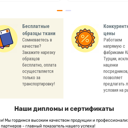
Бесплатные
Конкурент
образцы ткани
цены
Сомневаетесь в
Работаем
качестве?
напрямую с
Закажите нарезку
фабриками К
образцов
Турции, иск
бесплатно, оплата
наценки
осуществляется
посредников,
только за
позволяет
транспортировку!
предлагать 
условия на р
Наши дипломы и сертификаты
сии! Мы гордимся высоким качеством продукции и профессионал
партнеров – главный показатель нашего успеха!