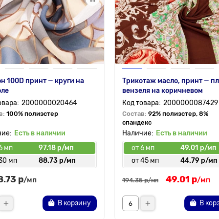
 100D принт — круги на
Трикотаж масло, принт — п
оле
вензеля на коричневом
2000000020464
2000000087429
в:
100% полиэстер
Состав:
92% полиэстер, 8%
спандекс
Есть в наличии
Есть в наличии
6 мп
97.18 р/мп
от 6 мп
49.01 р/мп
30 мп
88.73 р/мп
от 45 мп
44.79 р/мп
8.73 р
49.01 р
/мп
/мп
194.35 р
/мп
В корзину
В кор