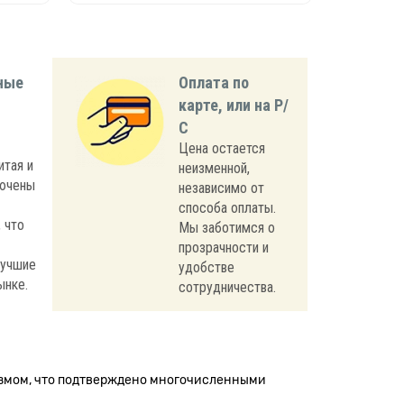
ные
Оплата по
карте, или на Р/
С
Цена остается
итая и
неизменной,
лючены
независимо от
способа оплаты.
 что
Мы заботимся о
прозрачности и
лучшие
удобстве
ынке.
сотрудничества.
измом, что подтверждено многочисленными