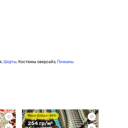
я,
Шорты
, Костюмы оверсайз,
Пижамы
105 гр
Ваша скидка -64%
254 гр/м²