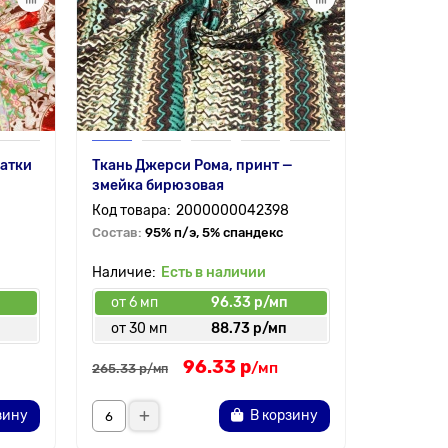
латки
Ткань Джерси Рома, принт —
Супер со
змейка бирюзовая
кавычки 
2000000042398
Состав:
95% п/э, 5% спандекс
Состав:
9
Есть в наличии
от 6 мп
96.33 р/мп
от 6 мп
от 30 мп
88.73 р/мп
от 30 
96.33 р
166.
от
/мп
265.33 р
/мп
зину
В корзину