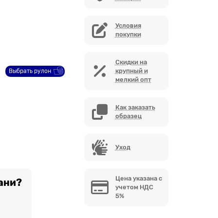
Условия
покупки
Скидки на
крупный и
Выбрать рулон
мелкий опт
Как заказать
образец
Уход
Цена указана с
ани?
учетом НДС
5%