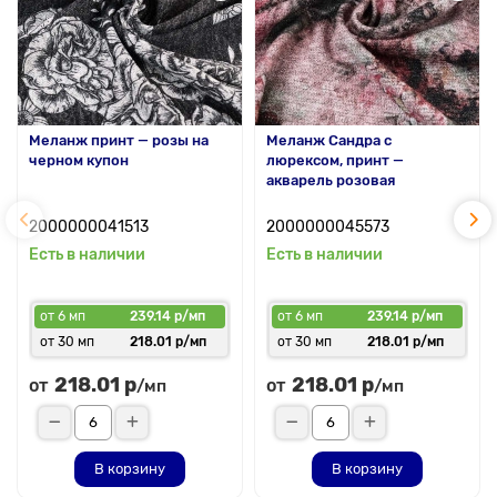
Меланж принт — розы на
Меланж Сандра с
черном купон
люрексом, принт —
акварель розовая
2000000041513
2000000045573
Есть в наличии
Есть в наличии
от 6 мп
239.14 р/мп
от 6 мп
239.14 р/мп
от 30 мп
218.01 р/мп
от 30 мп
218.01 р/мп
218.01 р
218.01 р
от
от
/мп
/мп
В корзину
В корзину