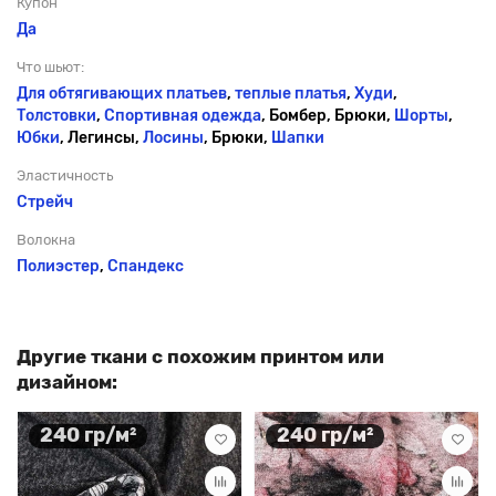
Купон
Да
Что шьют:
Для обтягивающих платьев
,
теплые платья
,
Худи
,
Толстовки
,
Спортивная одежда
, Бомбер, Брюки,
Шорты
,
Юбки
, Легинсы,
Лосины
, Брюки,
Шапки
Эластичность
Стрейч
Волокна
Полиэстер
,
Спандекс
Другие ткани с похожим принтом или
дизайном:
240 гр/м²
240 гр/м²