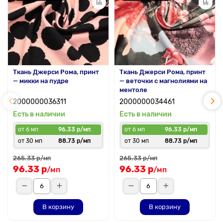
Ткань Джерси Рома, принт
Ткань Джерси Рома, принт
— микки на пудре
— веточки с магнолиями на
ментоле
2000000036311
2000000034461
Есть в наличии
Есть в наличии
от 6 мп
96.33 р/мп
от 6 мп
96.33 р/мп
от 30 мп
88.73 р/мп
от 30 мп
88.73 р/мп
265.33 р
265.33 р
/мп
/мп
96.33 р
96.33 р
/мп
/мп
В корзину
В корзину