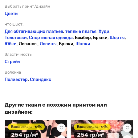
Выбрать принт/дизайн
Цветы
Что шьют:
Для обтягивающих платьев
,
теплые платья
,
Худи
,
Толстовки
,
Спортивная одежда
, Бомбер, Брюки,
Шорты
,
Юбки
, Легинсы,
Лосины
, Брюки,
Шапки
Эластичность
Стрейч
Волокна
Полиэстер
,
Спандекс
Другие ткани с похожим принтом или
дизайном:
Ваша скидка -64%
Ваша скидка -64%
254 гр/м²
254 гр/м²