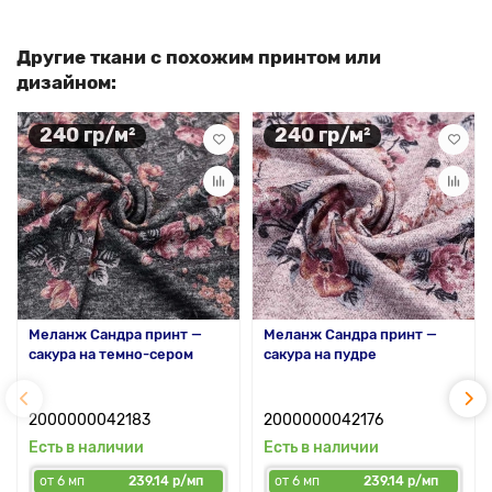
Другие ткани с похожим принтом или
дизайном:
240 гр/м²
240 гр/м²
Меланж Сандра принт —
Меланж Сандра принт —
сакура на темно-сером
сакура на пудре
2000000042183
2000000042176
Есть в наличии
Есть в наличии
от 6 мп
239.14 р/мп
от 6 мп
239.14 р/мп