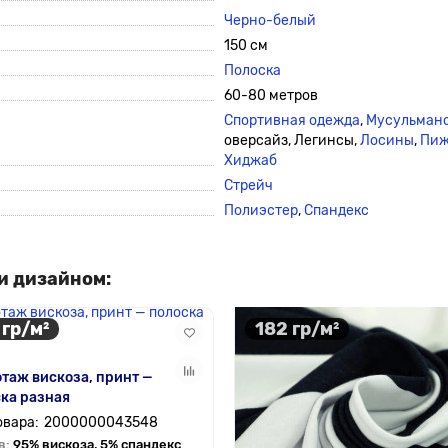
Черно-белый
150 см
Полоска
60-80 метров
Спортивная одежда
,
Мусульманс
оверсайз, Легинсы,
Лосины
,
Пи
Хиджаб
Стрейч
Полиэстер
,
Спандекс
и дизайном:
 гр/м²
182 гр/м²
таж вискоза, принт —
ка разная
2000000043548
в:
95% вискоза, 5% спандекс