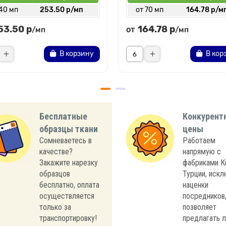
 40 мп
253.50 р/мп
от 70 мп
164.78 р/м
53.50 р
164.78 р
от
/мп
/мп
В корзину
В кор
Бесплатные
Конкурент
образцы ткани
цены
Сомневаетесь в
Работаем
качестве?
напрямую с
Закажите нарезку
фабриками К
образцов
Турции, иск
бесплатно, оплата
наценки
осуществляется
посредников,
только за
позволяет
транспортировку!
предлагать 