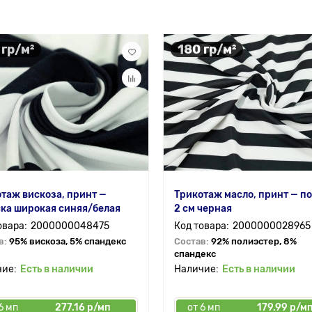
 гр/м²
180 гр/м²
таж вискоза, принт —
Трикотаж масло, принт — п
ка широкая синяя/белая
2 см черная
2000000048475
2000000028965
в:
95% вискоза, 5% спандекс
Состав:
92% полиэстер, 8%
спандекс
Есть в наличии
Есть в наличии
6 мп
277.16 р/мп
от 6 мп
179.99 р/м