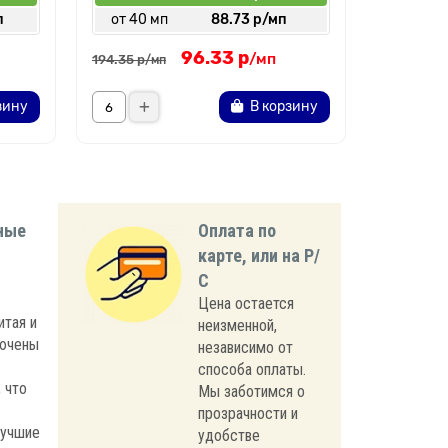
п
от 40 мп
88.73 р/мп
от 40 
96.33 р
/мп
194.35 р
194.35 р
/мп
/
зину
В корзину
ные
Оплата по
карте, или на Р/
С
Цена остается
итая и
неизменной,
лючены
независимо от
способа оплаты.
 что
Мы заботимся о
прозрачности и
лучшие
удобстве