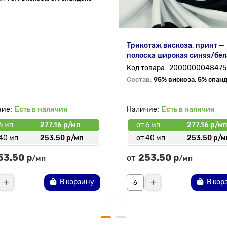
Трикотаж вискоза, принт —
полоска широкая синяя/бел
2000000048475
Состав:
95% вискоза, 5% спан
Есть в наличии
Есть в наличии
6 мп
277.16 р/мп
от 6 мп
277.16 р/м
 40 мп
253.50 р/мп
от 40 мп
253.50 р/м
53.50 р
253.50 р
от
/мп
/мп
В корзину
В кор