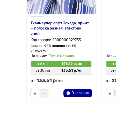
Ткань супер софт Эскада, принт
— полоска разная, электрик
синяя
2000000029733
Состав:
94% полиэстер; 6%
спандекс
Есть в наличии
от 6 мп
146.19 р/мп
от 
от 30 мп
133.51 р/мп
от
133.51 р
2
от
от
/мп
В корзину