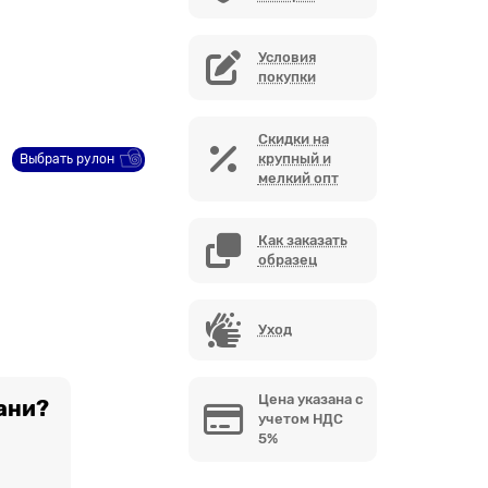
Условия
покупки
Скидки на
крупный и
Выбрать рулон
мелкий опт
Как заказать
образец
Уход
Цена указана с
ани?
учетом НДС
5%