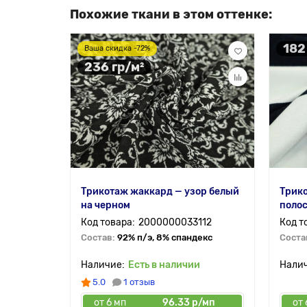
Похожие ткани в этом оттенке:
182
Ваша скидка -72%
236 гр/м²
Трикотаж жаккард — узор белый
Трико
на черном
полос
2000000033112
Состав:
92% п/э, 8% спандекс
Соста
Есть в наличии
5.0
1 отзыв
от 6 мп
96.33 р/мп
от 