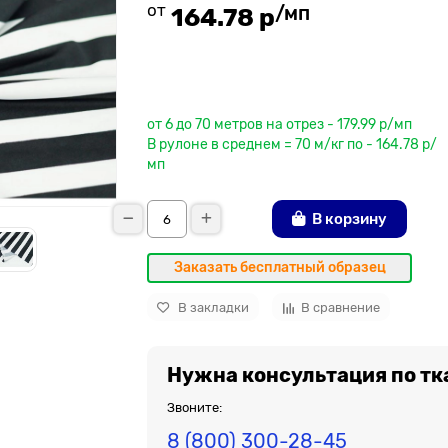
от
/мп
164.78 р
До рулона еще
от 6 до 70 метров на отрез - 179.99 р/мп
В рулоне в среднем = 70 м/кг по - 164.78 р/
мп
В корзину
Заказать бесплатный образец
В закладки
В сравнение
Нужна консультация по тк
Звоните:
8 (800) 300-28-45