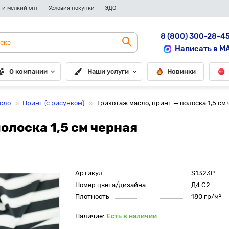
 и мелкий опт
Условия покупки
ЭДО
8 (800) 300-28-4
Написать в M
О компании
Наши услуги
Новинки
сло
Принт (с рисунком)
Трикотаж масло, принт — полоска 1,5 см
олоска 1,5 см черная
Артикул
S1323P
Номер цвета/дизайна
Д4 С2
Плотность
180 гр/м²
Есть в наличии