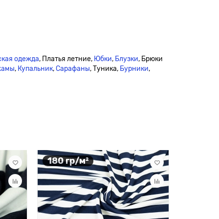
кая одежда
, Платья летние,
Юбки
,
Блузки
, Брюки
жамы
,
Купальник
,
Сарафаны
, Туника,
Бурники
,
180 гр/м²
180 гр