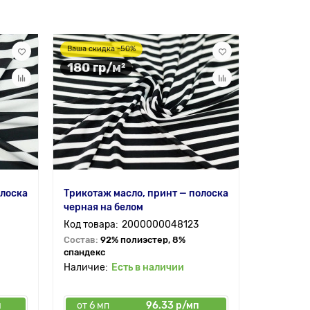
Ваша скидка -50%
Ваша скид
180 гр/м²
180 гр
олоска
Трикотаж масло, принт — полоска
Трикотаж
черная на белом
полоска 
2000000048123
Состав:
92% полиэстер, 8%
Состав:
9
спандекс
спандекс
Есть в наличии
п
от 6 мп
96.33 р/мп
от 6 мп