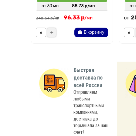
от 30 мп
88.73 р/мп
от
96.33 р
2
от
/мп
340.54 р
/мп
В корзину
Быстрая
доставка по
всей России
Отправляем
любыми
транспортными
компаниями,
доставка до
терминала за наш
счет!