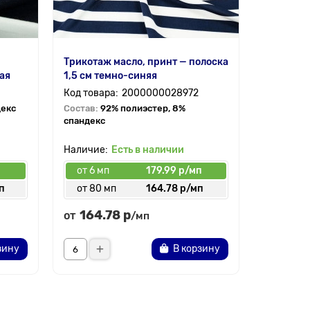
Трикотаж масло, принт — полоска
Трикотаж
ая
1,5 см темно-синяя
2 см чер
2000000028972
декс
Состав:
92% полиэстер, 8%
Состав:
9
спандекс
спандекс
Есть в наличии
п
от 6 мп
179.99 р/мп
от 6 мп
п
от 80 мп
164.78 р/мп
от 70 
164.78 р
164.
от
от
/мп
зину
В корзину