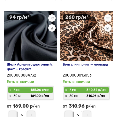
94 гр/м²
260 гр/м²
Шелк Армани однотонный,
Бенгалин принт — леопард
цвет — графит
2000000084732
2000000013053
Есть в наличии
Есть в наличии
от 6 мп
185.06 р/мп
от 6 мп
340.54 р/мп
от 30 мп
169.00 р/мп
от 30 мп
310.96 р/мп
169.00 р
310.96 р
от
от
/мп
/мп