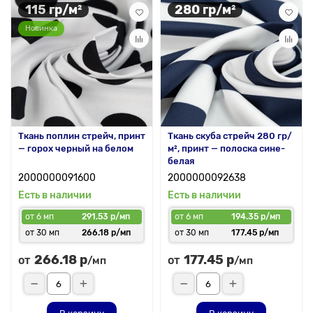
115 гр/м²
280 гр/м²
Новинка
Ткань поплин стрейч, принт
Ткань скуба стрейч 280 гр/
— горох черный на белом
м², принт — полоска сине-
белая
2000000091600
2000000092638
Есть в наличии
Есть в наличии
от 6 мп
291.53 р/мп
от 6 мп
194.35 р/мп
от 30 мп
266.18 р/мп
от 30 мп
177.45 р/мп
266.18 р
177.45 р
от
от
/мп
/мп