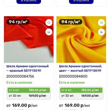
В корзину
В корзину
94 гр/м²
94 гр/м²
Шелк Армани однотонный
Шелк Армани однотонный,
— красный SDTF13019
цвет — желтый SDTF13019
2000000084756
2000000084800
Есть в наличии
Есть в наличии
от 6 мп
185.06 р/мп
от 6 мп
185.06 р/мп
от 30 мп
169.00 р/мп
от 30 мп
169.00 р/мп
169.00 р
169.00 р
от
от
/мп
/мп