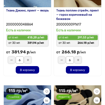
Ткань Джинс, принт — якорь
Ткань поплин стрейч, принт
— горох коричневый на
бежевом
2000000048864
2000000091617
Есть в наличии
Есть в наличии
от 6 мп
418.28 р/мп
от 6 мп
291.53 р/мп
от 30 мп
381.94 р/мп
от 30 мп
266.18 р/мп
381.94 р
266.18 р
от
от
/мп
/мп
В корзину
В корзину
115 гр/м²
115 гр/м²
Новинка
Новинка