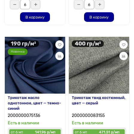
В корзину
В корзину
190 гр/м²
400 гр/м²
Новинка
Трикотаж масло
Трикотаж твид костюмный,
однотонное, цвет — темно-
цвет — серый
синий
2000000075136
2000000083155
Есть в наличии
Есть в наличии
от 6 мп
141.96 р/мп
от 6 мп
471.51 р/мп