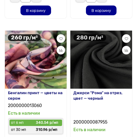
В корзину
В корзину
260 гр/м²
280 гр/м²
Бенгалин принт — цветы на
Джерси "Рома" на отрез,
сером
цвет — черный
2000000013060
Есть в наличии
2000000087955
от 6 мп
340.54 р/мп
Есть в наличии
от 30 мп
310.96 р/мп