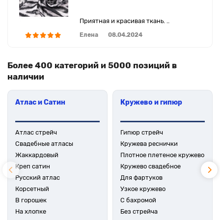
Приятная и красивая ткань. ..
Елена
08.04.2024
Более 400 категорий и 5000 позиций в
наличии
Атлас и Сатин
Кружево и гипюр
Атлас стрейч
Гипюр стрейч
Свадебные атласы
Кружева реснички
Жаккардовый
Плотное плетеное кружево
Креп сатин
Кружево свадебное
Русский атлас
Для фартуков
Корсетный
Узкое кружево
В горошек
С бахромой
На хлопке
Без стрейча