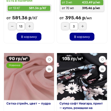
Есть в наличии
от 3 мп
433.49 р/мп
от 13 КГ
581.36 р/КГ
от 70 мп
395.46 р/мп
581.36 р
395.46 р
от
от
/КГ
/мп
В корзину
В корзину
90 гр/м²
105 гр/м²
Новинка
Сетка стрейч, цвет — пудра
Супер софт Ниагара, принт
— купон, ромашки на