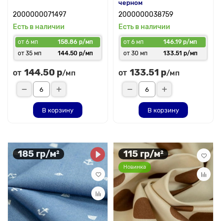
черном
2000000071497
2000000038759
Есть в наличии
Есть в наличии
от 6 мп
158.86 р/мп
от 6 мп
146.19 р/мп
от 35 мп
144.50 р/мп
от 30 мп
133.51 р/мп
144.50 р
133.51 р
от
от
/мп
/мп
В корзину
В корзину
185 гр/м²
115 гр/м²
Новинка