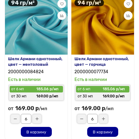
94 гр/м²
94 гр/м²
Шелк Армани однотонный,
Шелк Армани однотонный,
цвет — ментоловый
цвет — горчица
2000000084824
2000000077734
Есть в наличии
Есть в наличии
от 6 мп
185.06 р/мп
от 6 мп
185.06 р/мп
от 30 мп
169.00 р/мп
от 30 мп
169.00 р/мп
169.00 р
169.00 р
от
от
/мп
/мп
В корзину
В корзину