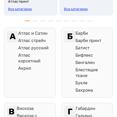
Атлас принт
Все категории
Все категории
Атлас и Сатин
Барби
А
Б
Атлас стрейч
Барби принт
Атлас русский
Батист
Атлас
Бифлекс
корсетный
Бенгалин
Акрил
Блестящие
ткани
Букле
Бахрома
Вискоза
Габардин
В
Г
Вискоза с
Гальяно