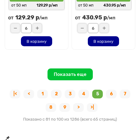
от 50 мп
129.29 р/мп
от 50 мп
430.95 р/мп
129.29 р
430.95 р
от
от
/мп
/мп
В корзину
В корзину
Показать еще
|<
<
1
2
3
4
5
6
7
8
9
>
>|
Показано с 81 по 100 из 1286 (всего 65 страниц)
📌