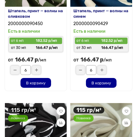
Штапель, принт — волны на
Штапель, принт — волны на
оливковом
синем
2000000090450
2000000090429
Есть в наличии
Есть в наличии
от 6 мп
182.52 р/мп
от 6 мп
182.52 р/мп
от 30 мп
166.47 р/мп
от 30 мп
166.47 р/мп
166.47 р
166.47 р
от
от
/мп
/мп
В корзину
В корзину
115 гр/м²
115 гр/м²
Новинка
Новинка