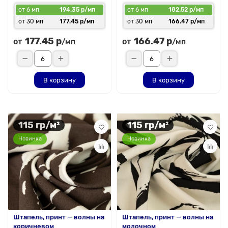
от 6 мп
194.35 р/мп
от 6 мп
182.52 р/мп
от 30 мп
177.45 р/мп
от 30 мп
166.47 р/мп
177.45 р
166.47 р
от
от
/мп
/мп
В корзину
В корзину
115 гр/м²
115 гр/м²
Новинка
Новинка
Штапель, принт — волны на
Штапель, принт — волны на
коричневом
молочном