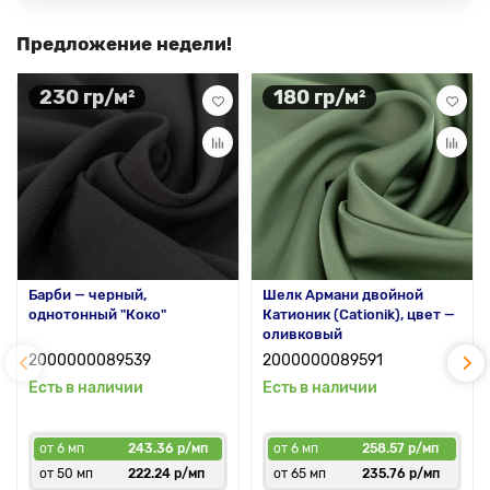
Предложение недели!
230 гр/м²
180 гр/м²
Барби — черный,
Шелк Армани двойной
однотонный "Коко"
Катионик (Cationik), цвет —
оливковый
2000000089539
2000000089591
Есть в наличии
Есть в наличии
от 6 мп
243.36 р/мп
от 6 мп
258.57 р/мп
от 50 мп
222.24 р/мп
от 65 мп
235.76 р/мп