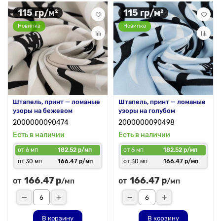
115 гр/м²
115 гр/м²
Новинка
Новинка
Штапель, принт — ломаные
Штапель, принт — ломаные
узоры на бежевом
узоры на голубом
2000000090474
2000000090498
Есть в наличии
Есть в наличии
от 6 мп
182.52 р/мп
от 6 мп
182.52 р/мп
от 30 мп
166.47 р/мп
от 30 мп
166.47 р/мп
166.47 р
166.47 р
от
от
/мп
/мп
В корзину
В корзину