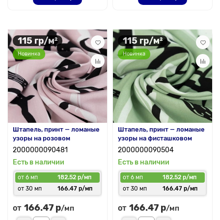
115 гр/м²
115 гр/м²
Новинка
Новинка
Штапель, принт — ломаные
Штапель, принт — ломаные
узоры на розовом
узоры на фисташковом
2000000090481
2000000090504
Есть в наличии
Есть в наличии
от 6 мп
182.52 р/мп
от 6 мп
182.52 р/мп
от 30 мп
166.47 р/мп
от 30 мп
166.47 р/мп
166.47 р
166.47 р
от
от
/мп
/мп