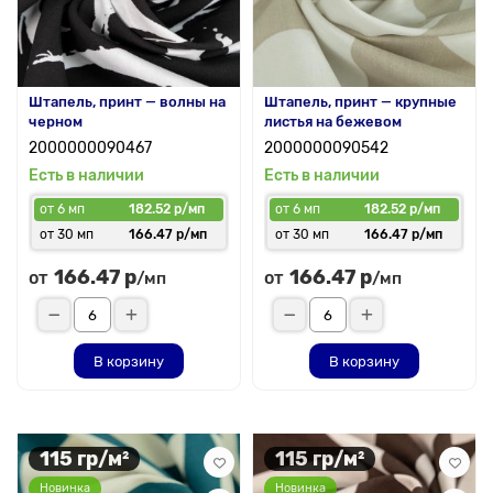
Штапель, принт — волны на
Штапель, принт — крупные
черном
листья на бежевом
2000000090467
2000000090542
Есть в наличии
Есть в наличии
от 6 мп
182.52 р/мп
от 6 мп
182.52 р/мп
от 30 мп
166.47 р/мп
от 30 мп
166.47 р/мп
166.47 р
166.47 р
от
от
/мп
/мп
В корзину
В корзину
115 гр/м²
115 гр/м²
Новинка
Новинка