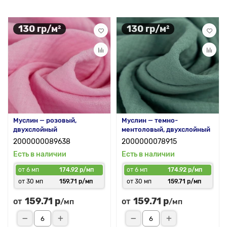
130 гр/м²
130 гр/м²
Муслин — розовый,
Муслин — темно-
двухслойный
ментоловый, двухслойный
2000000089638
2000000078915
Есть в наличии
Есть в наличии
от 6 мп
174.92 р/мп
от 6 мп
174.92 р/мп
от 30 мп
159.71 р/мп
от 30 мп
159.71 р/мп
159.71 р
159.71 р
от
от
/мп
/мп