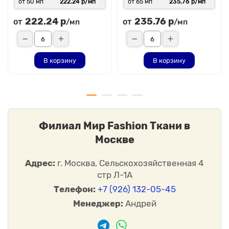
от 50 мп
222.24 р/мп
от 65 мп
235.76 р/мп
222.24 р
235.76 р
от
от
/мп
/мп
В корзину
В корзину
Филиал Мир Fashion Ткани в
Москве
Адрес:
г. Москва, Сельскохозяйственная 4
стр Л-1А
Телефон:
+7 (926) 132-05-45
Менеджер:
Андрей