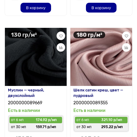
В корзину
В корзину
130 гр/м²
180 гр/м²
Муслин — черный,
Шелк сатин креш, цвет —
двухслойный
пудровый
2000000089669
2000000089355
Есть в наличии
Есть в наличии
от 6 мп
174.92 р/мп
от 6 мп
321.10 р/мп
от 30 мп
159.71 р/мп
от 30 мп
293.22 р/мп