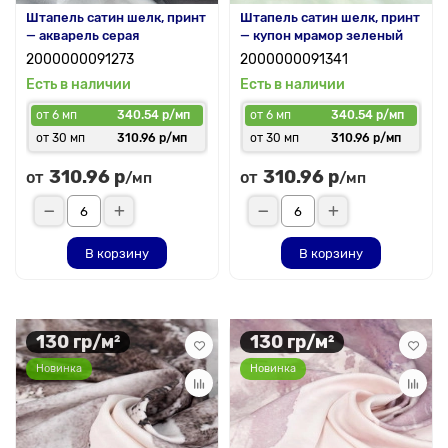
Штапель сатин шелк, принт
Штапель сатин шелк, принт
— акварель серая
— купон мрамор зеленый
2000000091273
2000000091341
Есть в наличии
Есть в наличии
от 6 мп
340.54 р/мп
от 6 мп
340.54 р/мп
от 30 мп
310.96 р/мп
от 30 мп
310.96 р/мп
310.96 р
310.96 р
от
от
/мп
/мп
В корзину
В корзину
130 гр/м²
130 гр/м²
Новинка
Новинка