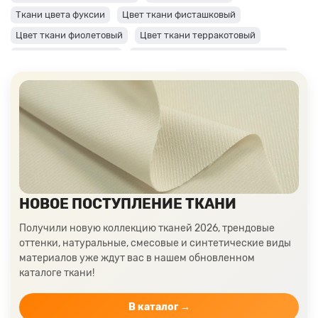
Ткани цвета фуксии
Цвет ткани фисташковый
Цвет ткани фиолетовый
Цвет ткани терракотовый
Цвет ткани сиреневый
Цвет ткани синий и темно-синий
Цвет ткани серый + оттенки: темные и светлые
Цвет ткани салатовый
Цвет ткани розовый
Ткани цвета пудра
Ткани персикового цвета
Ткани оранжевого цвета
Ткани оливкового цвета
Цвет ткани мятный
Ткани цвета айвори, молочные оттенки
Ткани лимонного цвета
Ткани красного цвета разных оттенков
НОВОЕ ПОСТУПЛЕНИЕ ТКАНИ
Ткани кораллового цвета
Ткани цвета какао
Получили новую коллекцию тканей 2026, трендовые
Изумрудный цвет ткани
Ткани зеленого цвета
оттенки, натуральные, смесовые и синтетические виды
материалов уже ждут вас в нашем обновленном
Ткани желтого цвета
Ткани цвета индиго
каталоге ткани!
Цвет ткани бордовый
Купить ткань белого цвета
Цвет ткани бежевый
В каталог →