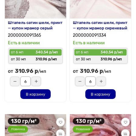
Штапель сатин шелк, принт
Штапель сатин шелк, принт
— купон мрамор серый
— купон мрамор сиреневый
2000000091365
2000000091334
Есть в наличии
Есть в наличии
от 6 мп
340.54 р/мп
от 6 мп
340.54 р/мп
от 30 мп
310.96 р/мп
от 30 мп
310.96 р/мп
310.96 р
310.96 р
от
от
/мп
/мп
В корзину
В корзину
130 гр/м²
130 гр/м²
Новинка
Новинка