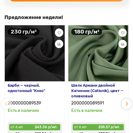
Предложение недели!
230 гр/м²
180 гр/м²
Барби — черный,
Шелк Армани двойной
однотонный "Коко"
Катионик (Cationik), цвет —
оливковый
2000000089539
2000000089591
Есть в наличии
Есть в наличии
от 6 мп
243.36 р/мп
от 6 мп
258.57 р/мп