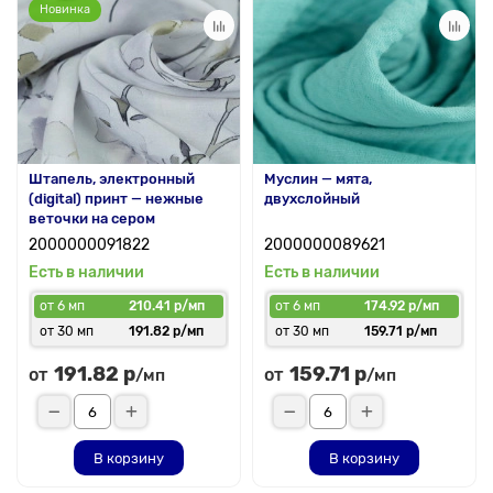
Новинка
Штапель, электронный
Муслин — мята,
(digital) принт — нежные
двухслойный
веточки на сером
2000000091822
2000000089621
Есть в наличии
Есть в наличии
от 6 мп
210.41 р/мп
от 6 мп
174.92 р/мп
от 30 мп
191.82 р/мп
от 30 мп
159.71 р/мп
191.82 р
159.71 р
от
от
/мп
/мп
В корзину
В корзину