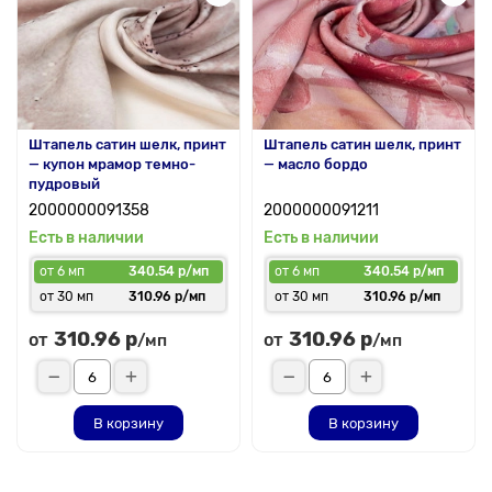
Штапель сатин шелк, принт
Штапель сатин шелк, принт
— купон мрамор темно-
— масло бордо
пудровый
2000000091358
2000000091211
Есть в наличии
Есть в наличии
от 6 мп
340.54 р/мп
от 6 мп
340.54 р/мп
от 30 мп
310.96 р/мп
от 30 мп
310.96 р/мп
310.96 р
310.96 р
от
от
/мп
/мп
В корзину
В корзину