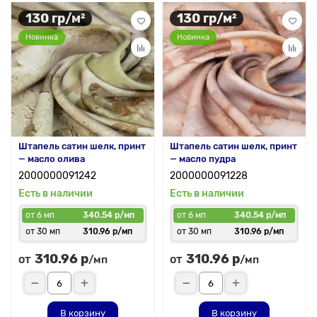
130 гр/м²
130 гр/м²
Новинка
Новинка
Штапель сатин шелк, принт
Штапель сатин шелк, принт
— масло олива
— масло пудра
2000000091242
2000000091228
Есть в наличии
Есть в наличии
от 6 мп
340.54 р/мп
от 6 мп
340.54 р/мп
от 30 мп
310.96 р/мп
от 30 мп
310.96 р/мп
310.96 р
310.96 р
от
от
/мп
/мп
В корзину
В корзину