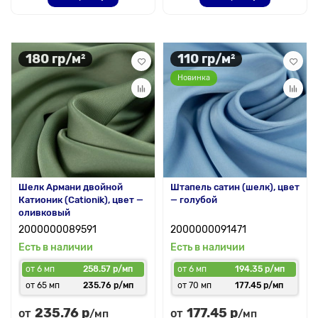
180 гр/м²
110 гр/м²
Новинка
Шелк Армани двойной
Штапель сатин (шелк), цвет
Катионик (Cationik), цвет —
— голубой
оливковый
2000000089591
2000000091471
Есть в наличии
Есть в наличии
от 6 мп
258.57 р/мп
от 6 мп
194.35 р/мп
от 65 мп
235.76 р/мп
от 70 мп
177.45 р/мп
235.76 р
177.45 р
от
от
/мп
/мп