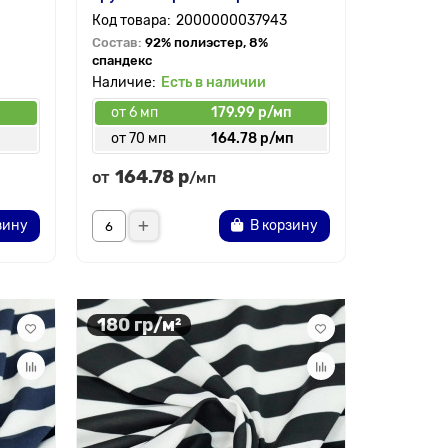
2000000037943
Состав:
92% полиэстер, 8%
спандекс
Есть в наличии
от 6 мп
179.99 р/мп
от 70 мп
164.78 р/мп
164.78 р
от
/мп
зину
В корзину
180 гр/м²