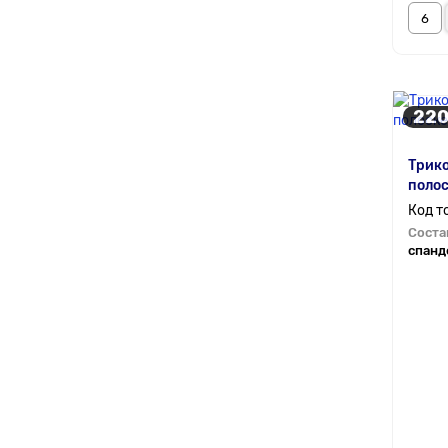
220
Трико
поло
Соста
спанд