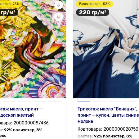
скидка -75%
Ваша скидка -53%
 гр/м²
220 гр/м²
таж масло, принт —
Трикотаж масло "Венеция",
йдоскоп желтый
принт — купон, цветы синие
молоке
2000000087436
2000000028750
в:
92% полиэстер, 8%
екс
Состав:
92% полиэстер, 8%