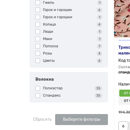
Гжель
1
Горох и горошек
6
Горох и горошки
1
Кольца
4
Люди
1
Маки
1
Полоска
7
Трико
мален
Розы
4
Цветы
6
Соста
спанд
Волокна
Полиэстер
35
от 
Спандекс
35
от
194.35
Сбросить
Выберите фильтры