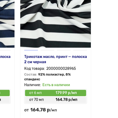
олоска
Трикотаж масло, принт — полоска
2 см черная
2000000028965
Состав:
92% полиэстер, 8%
спандекс
Есть в наличии
п
от 6 мп
179.99 р/мп
п
от 70 мп
164.78 р/мп
164.78 р
от
/мп