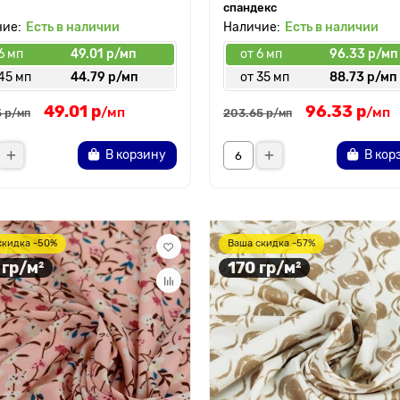
спандекс
Есть в наличии
Есть в наличии
6 мп
49.01 р/мп
от 6 мп
96.33 р/мп
45 мп
44.79 р/мп
от 35 мп
88.73 р/мп
49.01 р
96.33 р
/мп
/мп
 р
203.65 р
/мп
/мп
В корзину
В кор
скидка -50%
Ваша скидка -57%
 гр/м²
170 гр/м²