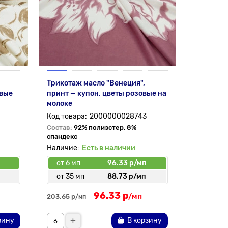
Трикотаж масло "Венеция",
евые
принт — купон, цветы розовые на
молоке
2000000028743
Состав:
92% полиэстер, 8%
спандекс
Есть в наличии
от 6 мп
96.33 р/мп
от 35 мп
88.73 р/мп
96.33 р
/мп
203.65 р
/мп
зину
В корзину