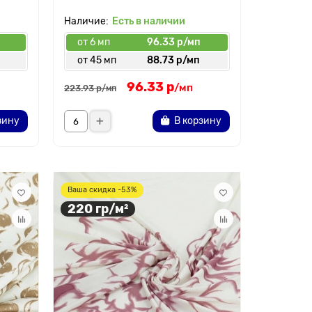
Есть в наличии
от 6 мп
96.33 р/мп
от 45 мп
88.73 р/мп
96.33 р
/мп
223.93 р
/мп
зину
В корзину
Ваша скидка -53%
220 гр/м²