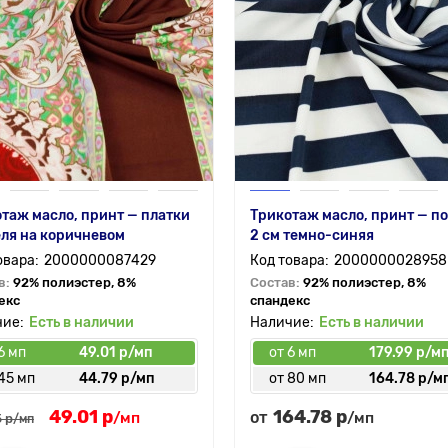
таж масло, принт — платки
Трикотаж масло, принт — п
ля на коричневом
2 см темно-синяя
2000000087429
2000000028958
в:
92% полиэстер, 8%
Состав:
92% полиэстер, 8%
екс
спандекс
Есть в наличии
Есть в наличии
6 мп
49.01 р/мп
от 6 мп
179.99 р/м
45 мп
44.79 р/мп
от 80 мп
164.78 р/м
49.01 р
164.78 р
от
/мп
/мп
 р
/мп