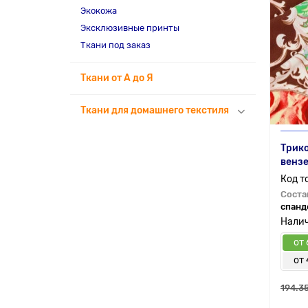
Экокожа
Эксклюзивные принты
Ткани под заказ
Ткани от А до Я
Ткани для домашнего текстиля
Трико
вензе
Соста
спанд
от 
от 
194.35