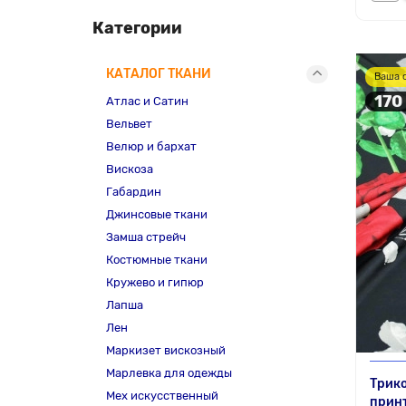
Категории
КАТАЛОГ ТКАНИ
Ваша 
170
Атлас и Сатин
Вельвет
Велюр и бархат
Вискоза
Габардин
Джинсовые ткани
Замша стрейч
Костюмные ткани
Кружево и гипюр
Лапша
Лен
Маркизет вискозный
Марлевка для одежды
Трико
Мех искусственный
принт