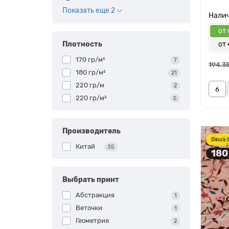
Показать еще 2
от 
Плотность
от 
170 гр/м²
7
194.35
180 гр/м²
21
220 гр/м
2
220 гр/м²
5
Производитель
Ваша 
Китай
35
180
Выбрать принт
Абстракция
1
Веточки
1
Геометрия
2