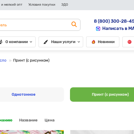
 и мелкий опт
Условия покупки
ЭДО
8 (800) 300-28-4
Написать в M
О компании
Наши услуги
Новинки
сло
Принт (с рисунком)
Однотонное
Принт (с рисунком)
лчанию
Название
Цена