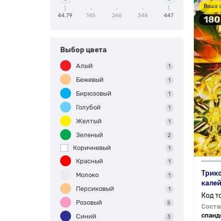
Ваша 
44,79
145
246
346
447
180
Выбор цвета
Алый
1
Бежевый
1
Бирюзовый
1
Голубой
1
Желтый
1
Зеленый
2
Коричневый
1
Красный
1
Трико
Молоко
1
кале
Персиковый
1
Розовый
5
Соста
спанд
Синий
3