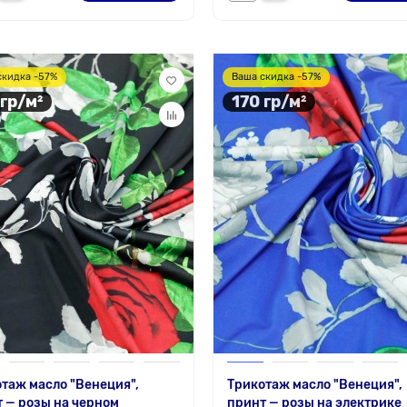
скидка -57%
Ваша скидка -57%
 гр/м²
170 гр/м²
таж масло "Венеция",
Трикотаж масло "Венеция",
 — розы на черном
принт — розы на электрике