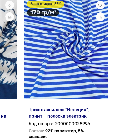
Ваша скидка -57%
170 гр/м²
Трикотаж масло "Венеция",
 на
принт — полоска электрик
2000000028996
Состав:
92% полиэстер, 8%
спандекс