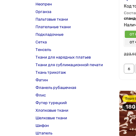
Неопрен
Органза
Соста
спанд
Пальтовые ткани
Плательные ткани
от 
Подкладочные
от 
Сетка
Тенсель
223.9
Ткани для нарядных платьев
Ткани для сублимационной печати
Ткань трикотаж
Фатин
Фланель рубашечная
Флис
Ваша 
Футер турецкий
180
Хлопковые ткани
Шелковые ткани
Шифон
Штапель