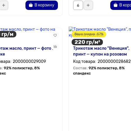
В корзину
В кор
 гр/м
Ваша скидка -57%
220 гр/м²
таж масло, принт — фото на
Трикотаж масло "Венеция",
ске
принт — купон на розовом
2000000029009
2000000028682
в:
92% полиэстер, 8%
Состав:
92% полиэстер, 8%
екс
спандекс