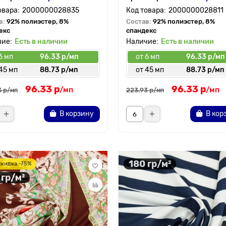
2000000028835
2000000028811
в:
92% полиэстер, 8%
Состав:
92% полиэстер, 8%
екс
спандекс
Есть в наличии
Есть в наличии
6 мп
96.33 р/мп
от 6 мп
96.33 р/мп
45 мп
88.73 р/мп
от 45 мп
88.73 р/мп
96.33 р
96.33 р
/мп
/мп
3 р
223.93 р
/мп
/мп
В корзину
В кор
180 гр/м²
скидка -75%
 гр/м²