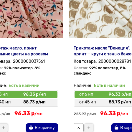
таж масло, принт —
Трикотаж масло "Венеция",
ькие цветы на розовом
принт — круги с тенью беж
2000000037561
2000000028781
в:
92% полиэстер, 8%
Состав:
92% полиэстер, 8%
екс
спандекс
Есть в наличии
Есть в наличии
6 мп
96.33 р/мп
от 6 мп
96.33 р/мп
 40 мп
88.73 р/мп
от 45 мп
88.73 р/мп
96.33 р
96.33 р
/мп
/мп
 р
223.93 р
/мп
/мп
В корзину
В кор