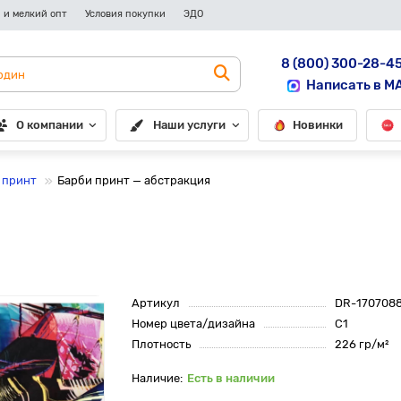
 и мелкий опт
Условия покупки
ЭДО
8 (800) 300-28-4
Написать в M
О компании
Наши услуги
Новинки
 принт
Барби принт — абстракция
Артикул
DR-170708
Номер цвета/дизайна
С1
Плотность
226 гр/м²
Есть в наличии