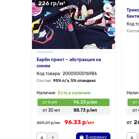
226 гр/м²
Трико
банти
Соста
Барби принт — абстракция на
синем
2000000016986
Состав:
95% п/э, 5% спандекс
Есть в наличии
от 6 мп
96.33 р/мп
от 
от 30 мп
88.73 р/мп
от
96.33 р
2
от
/мп
309.27 р
/мп
В корзину