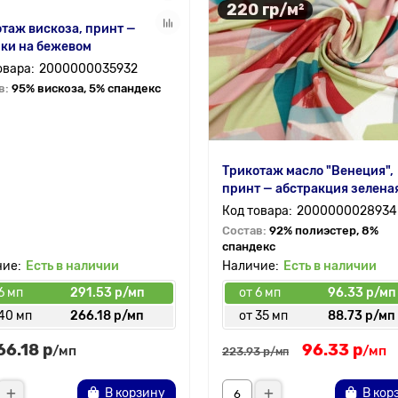
220 гр/м²
таж вискоза, принт —
ки на бежевом
2000000035932
в:
95% вискоза, 5% спандекс
Трикотаж масло "Венеция",
принт — абстракция зелена
2000000028934
Состав:
92% полиэстер, 8%
спандекс
Есть в наличии
Есть в наличии
6 мп
291.53 р/мп
от 6 мп
96.33 р/мп
 40 мп
266.18 р/мп
от 35 мп
88.73 р/мп
66.18 р
96.33 р
/мп
/мп
223.93 р
/мп
В корзину
В кор