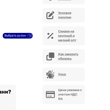
Условия
покупки
Скидки на
Выбрать рулон
крупный и
мелкий опт
Как заказать
образец
Уход
Цена указана с
ани?
учетом НДС
5%