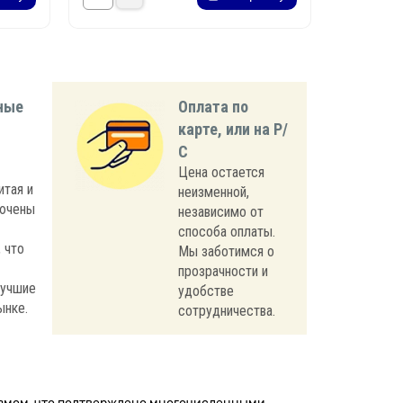
ные
Оплата по
карте, или на Р/
С
Цена остается
итая и
неизменной,
лючены
независимо от
способа оплаты.
 что
Мы заботимся о
прозрачности и
лучшие
удобстве
ынке.
сотрудничества.