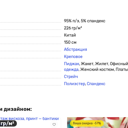
95% п/э, 5% спандекс
226 гр/м²
Китай
150 см
Абстракция
Креповое
Пиджак
, Жакет, Жилет, Офисны
одежда
, Женский костюм, Плать
Стрейч
Полиэстер
,
Спандекс
и дизайном:
 гр/м²
Ваша скидка -57%