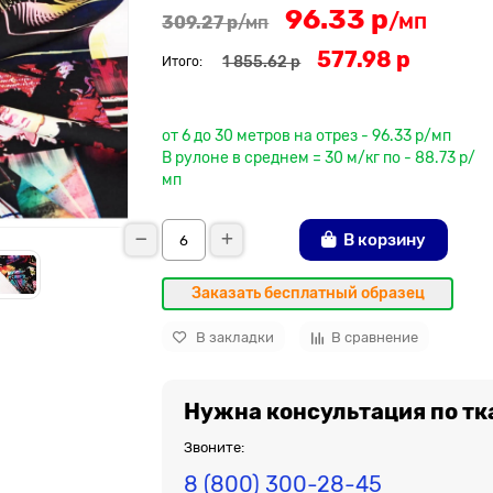
96.33 р
/мп
309.27 р
/мп
577.98 р
1 855.62 р
Итого:
До рулона еще
от 6 до 30 метров на отрез - 96.33 р/мп
В рулоне в среднем = 30 м/кг по - 88.73 р/
мп
В корзину
Заказать бесплатный образец
В закладки
В сравнение
Нужна консультация по тк
Звоните:
8 (800) 300-28-45