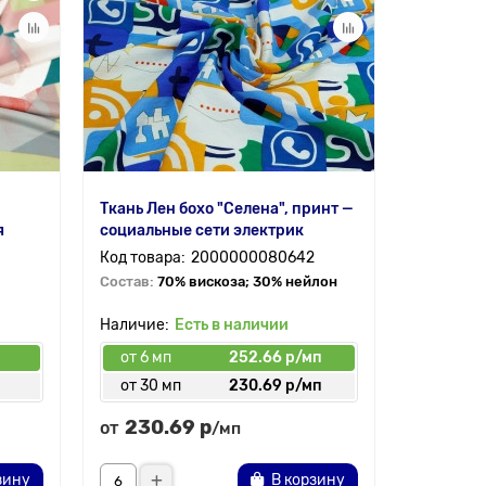
Ткань Лен бохо "Селена", принт —
Ткань Лен
я
социальные сети электрик
социальн
2000000080642
Состав:
70% вискоза; 30% нейлон
Состав:
7
Есть в наличии
от 6 мп
252.66 р/мп
от 6 мп
от 30 мп
230.69 р/мп
от 30 
230.69 р
230.
от
от
/мп
зину
В корзину