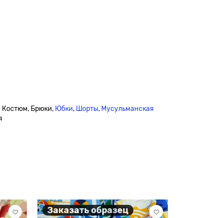
й Костюм, Брюки,
Юбки
,
Шорты
,
Мусульманская
я
Заказать образец
105 гр