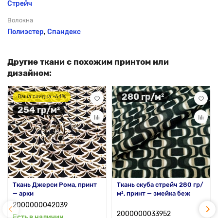
Стрейч
Волокна
Полиэстер
,
Спандекс
Другие ткани с похожим принтом или
дизайном:
280 гр/м²
Ваша скидка -64%
254 гр/м²
Ткань Джерси Рома, принт
Ткань скуба стрейч 280 гр/
— арки
м², принт — змейка беж
2000000042039
2000000033952
Есть в наличии