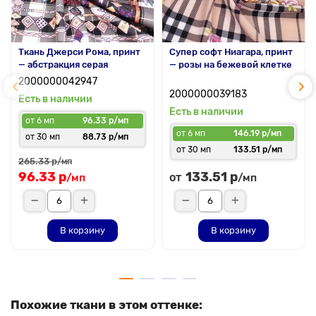
Ткань Джерси Рома, принт
Супер софт Ниагара, принт
— абстракция серая
— розы на бежевой клетке
2000000042947
2000000039183
Есть в наличии
Есть в наличии
от 6 мп
96.33 р/мп
от 6 мп
146.19 р/мп
от 30 мп
88.73 р/мп
от 30 мп
133.51 р/мп
265.33 р
/мп
96.33 р
133.51 р
от
/мп
/мп
В корзину
В корзину
Похожие ткани в этом оттенке: