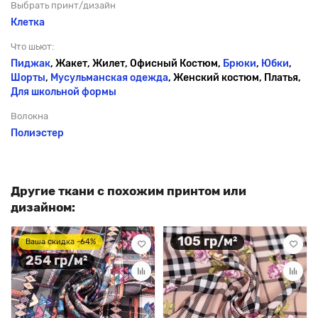
Выбрать принт/дизайн
Клетка
Что шьют:
Пиджак
, Жакет, Жилет, Офисный Костюм,
Брюки
,
Юбки
,
Шорты
,
Мусульманская одежда
, Женский костюм, Платья,
Для школьной формы
Волокна
Полиэстер
Другие ткани с похожим принтом или
дизайном:
105 гр/м²
Ваша скидка -64%
254 гр/м²