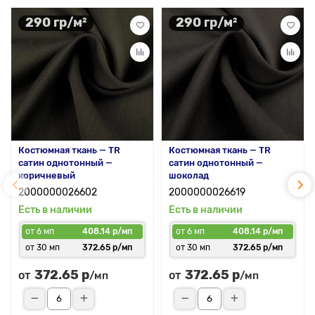
290 гр/м²
290 гр/м²
Костюмная ткань — TR
Костюмная ткань — TR
сатин однотонный —
сатин однотонный —
коричневый
шоколад
2000000026602
2000000026619
Есть в наличии
Есть в наличии
от 6 мп
408.14 р/мп
от 6 мп
408.14 р/мп
от 30 мп
372.65 р/мп
от 30 мп
372.65 р/мп
372.65 р
372.65 р
от
от
/мп
/мп