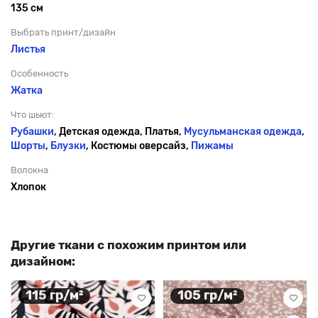
135 см
Выбрать принт/дизайн
Листья
Особенность
Жатка
Что шьют:
Рубашки
, Детская одежда, Платья,
Мусульманская одежда
,
Шорты
,
Блузки
, Костюмы оверсайз,
Пижамы
Волокна
Хлопок
Другие ткани с похожим принтом или
дизайном:
115 гр/м²
105 гр/м²