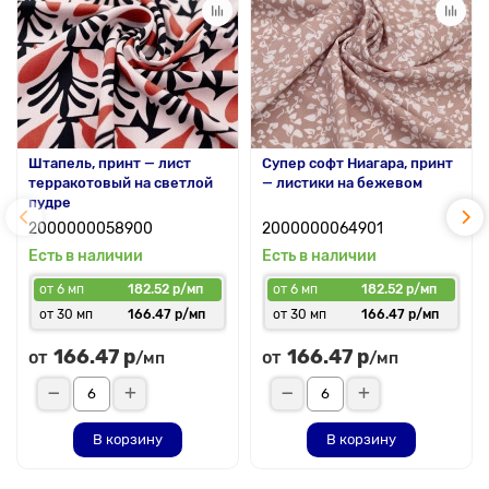
Штапель, принт — лист
Супер софт Ниагара, принт
терракотовый на светлой
— листики на бежевом
пудре
2000000058900
2000000064901
Есть в наличии
Есть в наличии
от 6 мп
182.52 р/мп
от 6 мп
182.52 р/мп
от 30 мп
166.47 р/мп
от 30 мп
166.47 р/мп
166.47 р
166.47 р
от
от
/мп
/мп
В корзину
В корзину