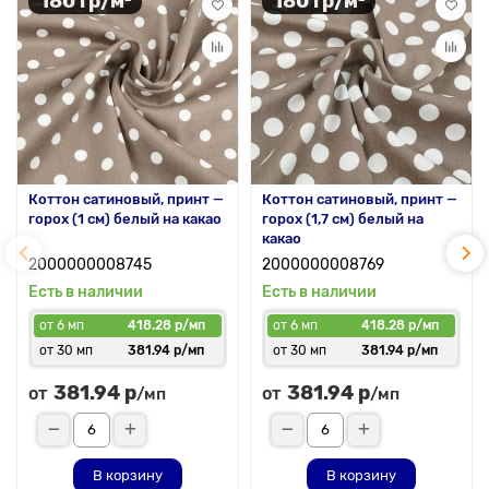
180 гр/м²
180 гр/м²
Коттон сатиновый, принт —
Коттон сатиновый, принт —
горох (1 см) белый на какао
горох (1,7 см) белый на
какао
2000000008745
2000000008769
Есть в наличии
Есть в наличии
от 6 мп
418.28 р/мп
от 6 мп
418.28 р/мп
от 30 мп
381.94 р/мп
от 30 мп
381.94 р/мп
381.94 р
381.94 р
от
от
/мп
/мп
В корзину
В корзину