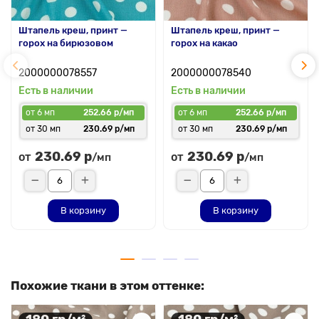
Штапель креш, принт —
Штапель креш, принт —
горох на бирюзовом
горох на какао
2000000078557
2000000078540
Есть в наличии
Есть в наличии
от 6 мп
252.66 р/мп
от 6 мп
252.66 р/мп
от 30 мп
230.69 р/мп
от 30 мп
230.69 р/мп
230.69 р
230.69 р
от
от
/мп
/мп
В корзину
В корзину
Похожие ткани в этом оттенке: