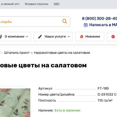
 и мелкий опт
Условия покупки
ЭДО
8 (800) 300-28-4
Написать в M
О компании
Наши услуги
Новинки
Штапель принт — терракотовые цветы на салатовом
товые цветы на салатовом
Артикул
FT-185
Номер цвета/дизайна
D-251032 C
Плотность
115 гр/м²
Есть в наличии