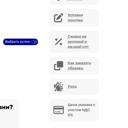
Условия
покупки
Скидки на
крупный и
Выбрать рулон
мелкий опт
Как заказать
образец
Уход
Цена указана с
ани?
учетом НДС
5%