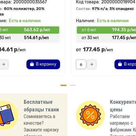
2000000035567
2000000018904
в:
80% полиэстер, 20%
Состав:
97% п/э; 3% спандекс
за
Есть в наличии
Есть в наличии
6 мп
563.62 р/мп
от 6 мп
194.35 р/м
30 мп
514.61 р/мп
от 30 мп
177.45 р/м
14.61 р
177.45 р
от
/мп
/мп
В корзину
В кор
Бесплатные
Конкурент
образцы ткани
цены
Сомневаетесь в
Работаем
качестве?
напрямую с
Закажите нарезку
фабриками К