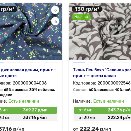
 гр/м²
130 гр/м²
Новинка
 джинсовая деним, принт —
Ткань Лен бохо "Селена крес
ые цветы
принт — цветы какао
2000000004006
2000000092546
в:
65% вискоза, 30% нейлона,
Состав:
60% вискоза; 40% не
андекс
Есть в наличии
Есть в наличии
6 мп
369.27 р/мп
от 6 мп
243.36 р/м
30 мп
337.16 р/мп
от 30 мп
222.24 р/м
37.16 р
222.24 р
от
/мп
/мп