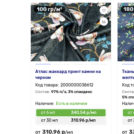
100 гр/м²
180
Атлас жаккард принт камни на
Ткань
черном
желт
2000000038612
Состав:
97% п/э, 3% спандекс
Соста
5% сп
Есть в наличии
от 6 мп
340.54 р/мп
от 
от 30 мп
310.96 р/мп
от 
310.96 р
3
от
от
/мп