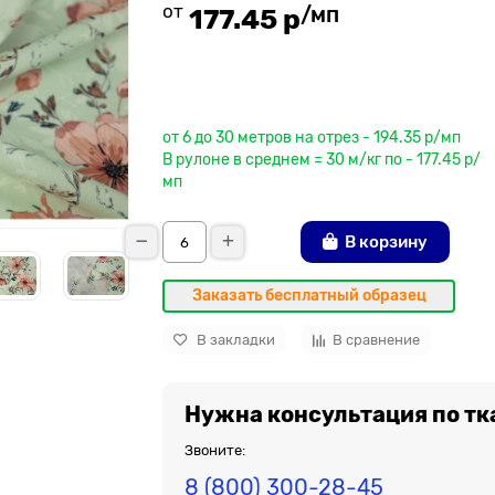
от
/мп
177.45 р
До рулона еще
от 6 до 30 метров на отрез - 194.35 р/мп
В рулоне в среднем = 30 м/кг по - 177.45 р/
мп
В корзину
Заказать бесплатный образец
В закладки
В сравнение
Нужна консультация по тк
Звоните:
8 (800) 300-28-45