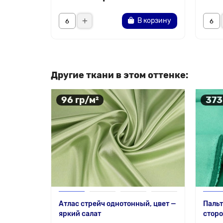
В корзину
Другие ткани в этом оттенке:
96 гр/м²
373
Атлас стрейч однотонный, цвет —
Пальт
яркий салат
стор