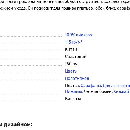
иятная прохлада на теле и способность струиться, создавая кра
ном уходе. Он подходит для пошива платьев, юбок, блуз, сарафа
100% вискоза
115 гр/м²
Китай
Салатовый
150 см
Цветы
Полотняное
Платья,
Сарафаны
,
Для летнего 
Пижамы
, Летние брюки,
Хиджаб
Вискоза
и дизайном: