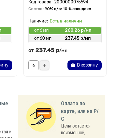
2000000075594
Состав:
90% п/э; 10 % спандекс
Состав:
9
Есть в наличии
п
от 6 мп
260.26 р/мп
от 6 мп
п
от 60 мп
237.45 р/мп
от 30 
237.45 р
239.
от
от
/мп
зину
В корзину
ные
Оплата по
карте, или на Р/
С
Цена остается
итая и
неизменной,