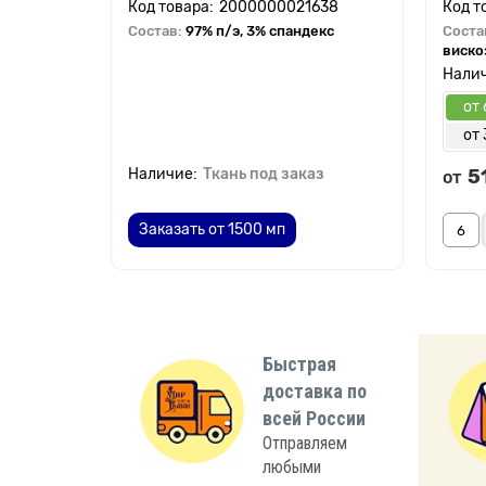
2000000021638
Состав:
97% п/э, 3% спандекс
Соста
виско
от 
от 
Ткань под заказ
5
от
Заказать от 1500 мп
Быстрая
доставка по
всей России
Отправляем
любыми