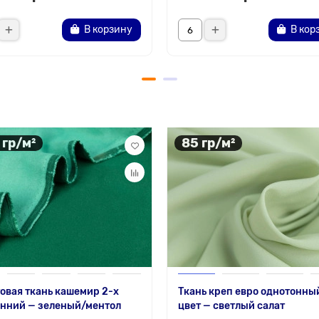
В корзину
В кор
 гр/м²
85 гр/м²
овая ткань кашемир 2-х
Ткань креп евро однотонны
онний — зеленый/ментол
цвет — светлый салат