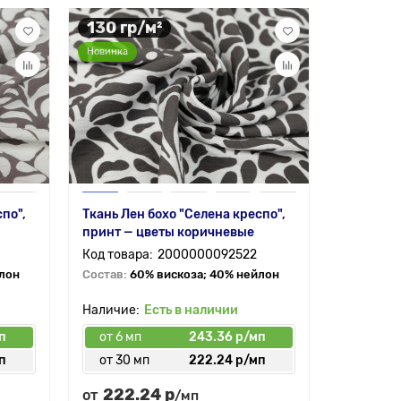
130 гр/м²
115 гр
Новинка
Новинка
по",
Ткань Лен бохо "Селена креспо",
Штапель 
принт — цветы коричневые
цветы на
2000000092522
йлон
Состав:
60% вискоза; 40% нейлон
Состав:
1
Есть в наличии
п
от 6 мп
243.36 р/мп
от 6 мп
п
от 30 мп
222.24 р/мп
от 30 
222.24 р
177.
от
от
/мп