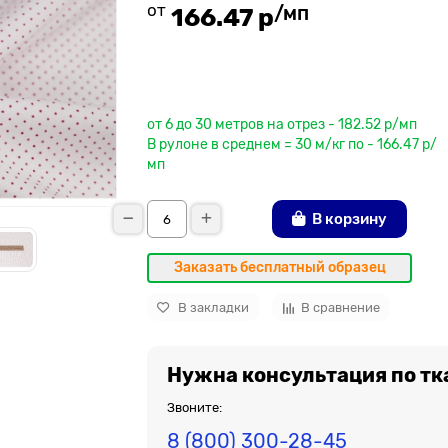
от
/мп
166.47 р
До рулона еще
от 6 до 30 метров на отрез - 182.52 р/мп
В рулоне в среднем = 30 м/кг по - 166.47 р/
мп
В корзину
Заказать бесплатный образец
В закладки
В сравнение
Нужна консультация по тк
Звоните:
8 (800) 300-28-45