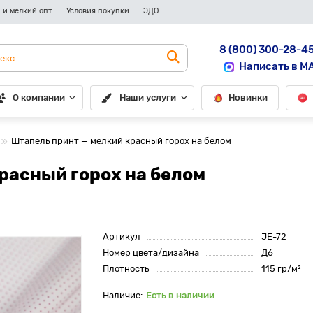
 и мелкий опт
Условия покупки
ЭДО
8 (800) 300-28-4
Написать в M
О компании
Наши услуги
Новинки
Штапель принт — мелкий красный горох на белом
расный горох на белом
Артикул
JE-72
Номер цвета/дизайна
Д6
Плотность
115 гр/м²
Есть в наличии