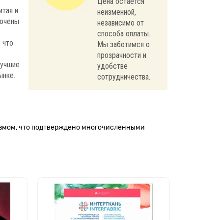
Цена остается
итая и
неизменной,
лючены
независимо от
способа оплаты.
 что
Мы заботимся о
прозрачности и
лучшие
удобстве
ынке.
сотрудничества.
измом, что подтверждено многочисленными