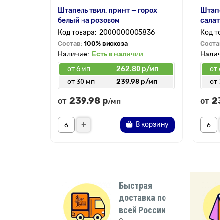
Штапель твил, принт — горох
Штапе
белый на розовом
салат
2000000005836
Состав:
100% вискоза
Соста
Есть в наличии
от 6 мп
262.80 р/мп
от 
от 30 мп
239.98 р/мп
от 
239.98 р
2
от
от
/мп
В корзину
Быстрая
доставка по
всей России