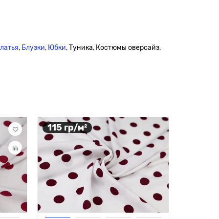
платья
,
Блузки
,
Юбки
, Туника, Костюмы оверсайз,
115 гр/м²
115 гр