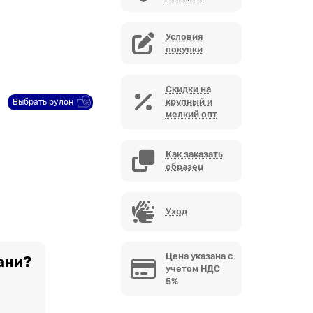
Условия
покупки
Скидки на
крупный и
Выбрать рулон
мелкий опт
Как заказать
образец
Уход
Цена указана с
ани?
учетом НДС
5%