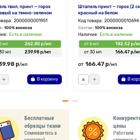
ль твил, принт — горох
Штапель принт — горох (2 с
овый на темно-зеленом
красный на белом
2000000001951
2000000010694
в:
100% вискоза
Состав:
100% вискоза
Есть в наличии
Есть в наличии
6 мп
262.80 р/мп
от 6 мп
182.52 р/м
30 мп
239.98 р/мп
от 30 мп
166.47 р/м
39.98 р
166.47 р
от
/мп
/мп
В корзину
В кор
Бесплатные
Конкурент
образцы ткани
цены
Сомневаетесь в
Работаем
качестве?
напрямую с