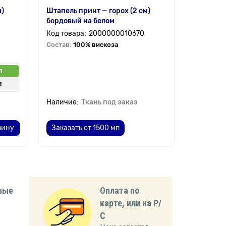
м)
Штапель принт — горох (2 см)
Ткань по
бордовый на белом
горох бе
2000000010670
Состав:
100% вискоза
Состав:
9
п
п
Ткань под заказ
зину
Заказать от 1500 мп
Заказат
ные
Оплата по
карте, или на Р/
С