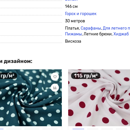
146 см
Горох и горошек
30 метров
Платья,
Сарафаны
,
Для летнего 
Пижамы
, Летние брюки,
Хиджаб
Вискоза
и дизайном:
 гр/м²
115 гр/м²