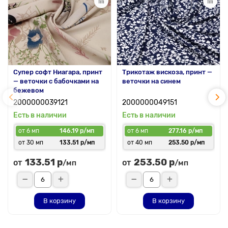
Супер софт Ниагара, принт
Трикотаж вискоза, принт —
— веточки с бабочками на
веточки на синем
бежевом
2000000039121
2000000049151
Есть в наличии
Есть в наличии
от 6 мп
146.19 р/мп
от 6 мп
277.16 р/мп
от 30 мп
133.51 р/мп
от 40 мп
253.50 р/мп
133.51 р
253.50 р
от
от
/мп
/мп
В корзину
В корзину