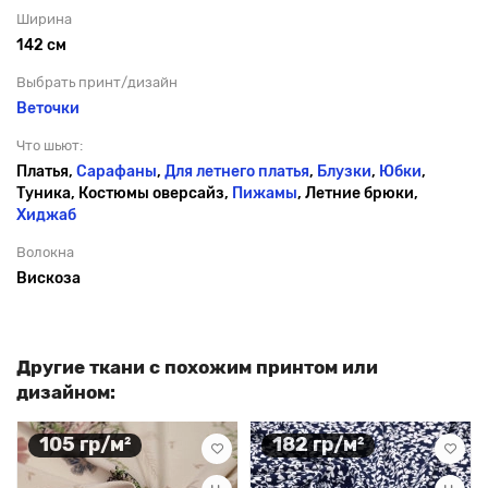
Ширина
142 см
Выбрать принт/дизайн
Веточки
Что шьют:
Платья,
Сарафаны
,
Для летнего платья
,
Блузки
,
Юбки
,
Туника, Костюмы оверсайз,
Пижамы
, Летние брюки,
Хиджаб
Волокна
Вискоза
Другие ткани с похожим принтом или
дизайном:
105 гр/м²
182 гр/м²