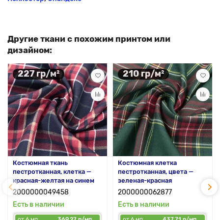
Другие ткани с похожим принтом или
дизайном:
227 гр/м²
210 гр/м²
Костюмная ткань
Костюмная клетка
пестротканная, клетка —
пестротканная, цвета —
красная-желтая на синем
зеленая-красная
2000000049458
2000000062877
Есть в наличии
Есть в наличии
от 6 мп
369.27 р/мп
от 6 мп
437.71 р/мп