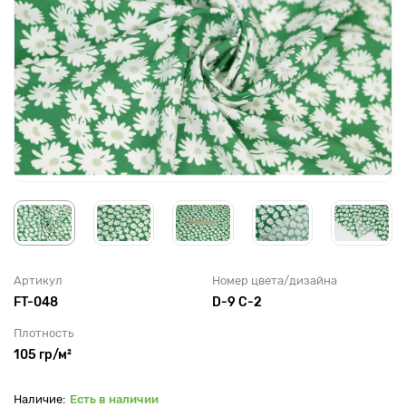
Артикул
Номер цвета/дизайна
FT-048
D-9 C-2
Плотность
105 гр/м²
Есть в наличии