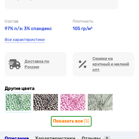
Состав
Плотность
97% п/э; 3% спандекс
105 гр/м²
Все характеристики
Скидки на
Доставка по
крупный и мелкий
России
опт
Другие цвета
Показать все
(5)
Описание
Характеристики
Отзывы
0