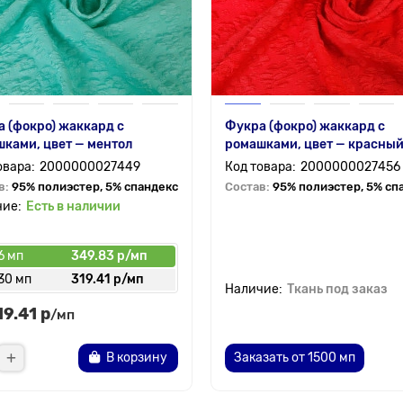
 (фокро) жаккард с
Фукра (фокро) жаккард с
ками, цвет — ментол
ромашками, цвет — красны
2000000027449
2000000027456
в:
95% полиэстер, 5% спандекс
Состав:
95% полиэстер, 5% сп
Есть в наличии
6 мп
349.83 р/мп
30 мп
319.41 р/мп
Ткань под заказ
19.41 р
/мп
В корзину
Заказать от 1500 мп