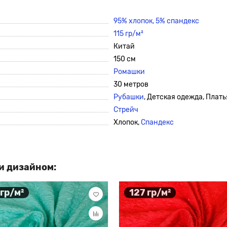
95% хлопок, 5% спандекс
115 гр/м²
Китай
150 см
Ромашки
30 метров
Рубашки
, Детская одежда, Плать
Стрейч
Хлопок,
Спандекс
и дизайном:
 гр/м²
127 гр/м²