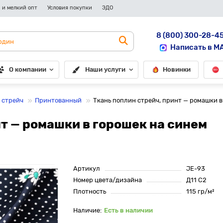
 и мелкий опт
Условия покупки
ЭДО
8 (800) 300-28-4
Написать в M
О компании
Наши услуги
Новинки
 стрейч
Принтованный
Ткань поплин стрейч, принт — ромашки в
нт — ромашки в горошек на синем
Артикул
JE-93
Номер цвета/дизайна
Д11 С2
Плотность
115 гр/м²
Есть в наличии