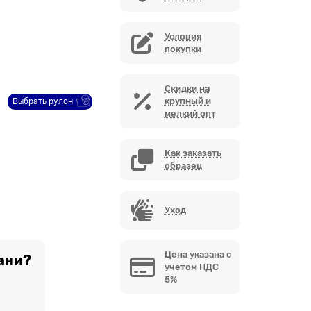
Условия
покупки
Скидки на
крупный и
Выбрать рулон
мелкий опт
Как заказать
образец
Уход
Цена указана с
ани?
учетом НДС
5%