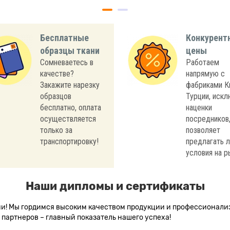
Бесплатные
Конкурент
образцы ткани
цены
Сомневаетесь в
Работаем
качестве?
напрямую с
Закажите нарезку
фабриками К
образцов
Турции, иск
бесплатно, оплата
наценки
осуществляется
посредников,
только за
позволяет
транспортировку!
предлагать 
условия на р
Наши дипломы и сертификаты
сии! Мы гордимся высоким качеством продукции и профессионал
партнеров – главный показатель нашего успеха!