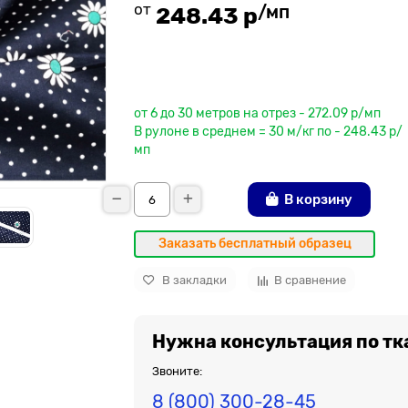
от
/мп
248.43 р
До рулона еще
от 6 до 30 метров на отрез - 272.09 р/мп
В рулоне в среднем = 30 м/кг по - 248.43 р/
мп
В корзину
Заказать бесплатный образец
В закладки
В сравнение
Нужна консультация по тк
Звоните:
8 (800) 300-28-45