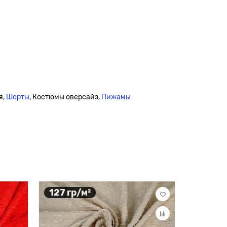
я,
Шорты
, Костюмы оверсайз,
Пижамы
127 гр/м²
115 гр