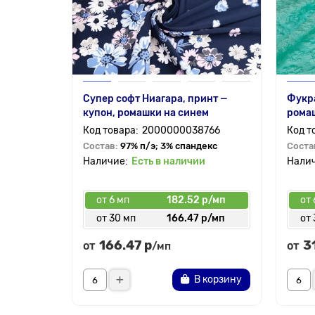
Супер софт Ниагара, принт —
Фукра
купон, ромашки на синем
ромаш
2000000038766
Состав:
97% п/э; 3% спандекс
Соста
Есть в наличии
от 6 мп
182.52 р/мп
от 
от 30 мп
166.47 р/мп
от 
166.47 р
3
от
от
/мп
В корзину