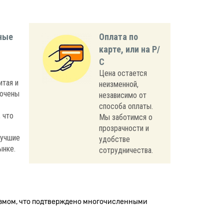
ные
Оплата по
карте, или на Р/
С
Цена остается
итая и
неизменной,
лючены
независимо от
способа оплаты.
 что
Мы заботимся о
прозрачности и
лучшие
удобстве
ынке.
сотрудничества.
измом, что подтверждено многочисленными